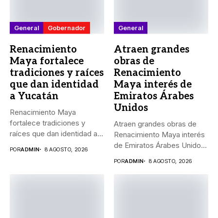
General
Gobernador
General
Renacimiento
Atraen grandes
Maya fortalece
obras de
tradiciones y raíces
Renacimiento
que dan identidad
Maya interés de
a Yucatán
Emiratos Árabes
Unidos
Renacimiento Maya
fortalece tradiciones y
Atraen grandes obras de
raíces que dan identidad a
Renacimiento Maya interés
Yucatán El...
de Emiratos Árabes Unidos
POR
ADMIN
8 AGOSTO, 2026
_El...
POR
ADMIN
8 AGOSTO, 2026