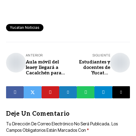
Yucatan Noticias
ANTERIOR
SIGUIENTE
Aula móvil del
Estudiantes y
Ieaey llegará a
docentes de
Cacalchén para
Yucatán
acercar servicios
realizarán
de educación
estancia
básica
académica en
universidades de
Canadá
Deje Un Comentario
Tu Dirección De Correo Electrónico No Será Publicada.
Los
Campos Obligatorios Están Marcados Con
*