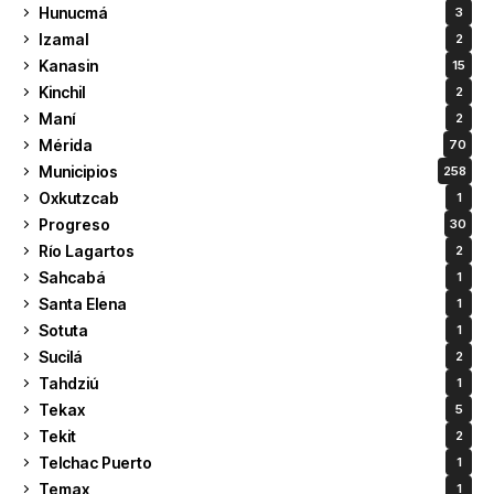
Hunucmá
3
Izamal
2
Kanasin
15
Kinchil
2
Maní
2
Mérida
70
Municipios
258
Oxkutzcab
1
Progreso
30
Río Lagartos
2
Sahcabá
1
Santa Elena
1
Sotuta
1
Sucilá
2
Tahdziú
1
Tekax
5
Tekit
2
Telchac Puerto
1
Temax
1