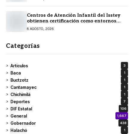
Centros de Atención Infantil del Isstey
obtienen certificación como entornos
amigables con la lactancia materna
8 AGOSTO, 2026
Categorías
Articulos
3
Baca
1
Buctzotz
1
Cantamayec
1
Chichimilá
1
Deportes
7
DIF Estatal
106
General
1,667
Gobernador
438
Halachó
1