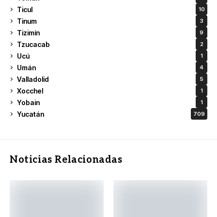
Ticul
10
Tinum
3
Tizimín
9
Tzucacab
2
Ucú
1
Umán
4
Valladolid
5
Xocchel
1
Yobain
1
Yucatán
709
Noticias Relacionadas