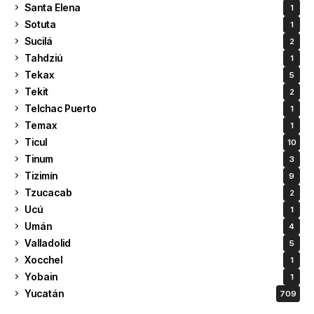
Santa Elena
1
Sotuta
1
Sucilá
2
Tahdziú
1
Tekax
5
Tekit
2
Telchac Puerto
1
Temax
1
Ticul
10
Tinum
3
Tizimín
9
Tzucacab
2
Ucú
1
Umán
4
Valladolid
5
Xocchel
1
Yobain
1
Yucatán
709