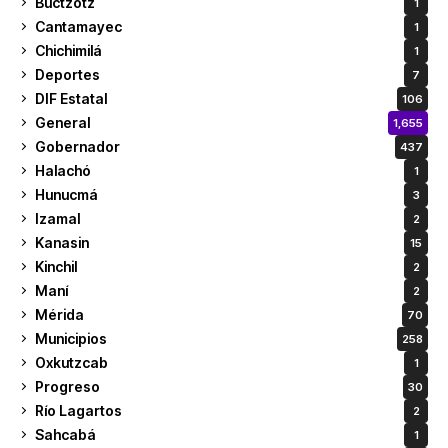
Buctzotz
1
Cantamayec
1
Chichimilá
1
Deportes
7
DIF Estatal
106
General
1,655
Gobernador
437
Halachó
1
Hunucmá
3
Izamal
2
Kanasin
15
Kinchil
2
Maní
2
Mérida
70
Municipios
258
Oxkutzcab
1
Progreso
30
Río Lagartos
2
Sahcabá
1