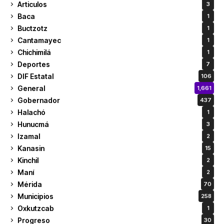
Articulos
3
Baca
1
Buctzotz
1
Cantamayec
1
Chichimilá
1
Deportes
7
DIF Estatal
106
General
1,661
Gobernador
437
Halachó
1
Hunucmá
3
Izamal
2
Kanasin
15
Kinchil
2
Maní
2
Mérida
70
Municipios
258
Oxkutzcab
1
Progreso
30