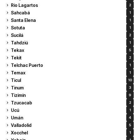
Río Lagartos
2
Sahcabá
1
Santa Elena
1
Sotuta
1
Sucilá
2
Tahdziú
1
Tekax
5
Tekit
2
Telchac Puerto
1
Temax
1
Ticul
10
Tinum
3
Tizimín
9
Tzucacab
2
Ucú
1
Umán
4
Valladolid
5
Xocchel
1