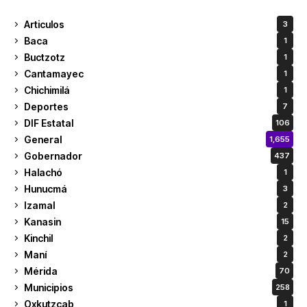
Articulos
3
Baca
1
Buctzotz
1
Cantamayec
1
Chichimilá
1
Deportes
7
DIF Estatal
106
General
1,655
Gobernador
437
Halachó
1
Hunucmá
3
Izamal
2
Kanasin
15
Kinchil
2
Maní
2
Mérida
70
Municipios
258
Oxkutzcab
1