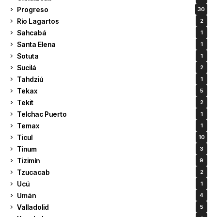
Progreso
30
Río Lagartos
2
Sahcabá
1
Santa Elena
1
Sotuta
1
Sucilá
2
Tahdziú
1
Tekax
5
Tekit
2
Telchac Puerto
1
Temax
1
Ticul
10
Tinum
3
Tizimín
9
Tzucacab
2
Ucú
1
Umán
4
Valladolid
5