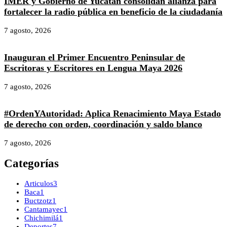
IMER y Gobierno de Yucatán consolidan alianza para
fortalecer la radio pública en beneficio de la ciudadanía
7 agosto, 2026
Inauguran el Primer Encuentro Peninsular de
Escritoras y Escritores en Lengua Maya 2026
7 agosto, 2026
#OrdenYAutoridad: Aplica Renacimiento Maya Estado
de derecho con orden, coordinación y saldo blanco
7 agosto, 2026
Categorías
Articulos
3
Baca
1
Buctzotz
1
Cantamayec
1
Chichimilá
1
Deportes
7