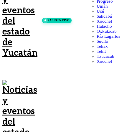
Progreso
Umán
Ucú
Sahcabá
RADIO EN VIVO
Xocchel
Halachó
Oxkutzcab
Río Lagartos
Sucilá
Tekax
Tekit
Tzucacab
Xocchel