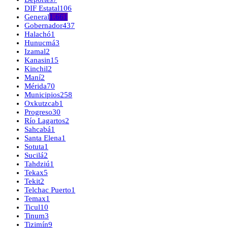
DIF Estatal
106
General
1,661
Gobernador
437
Halachó
1
Hunucmá
3
Izamal
2
Kanasin
15
Kinchil
2
Maní
2
Mérida
70
Municipios
258
Oxkutzcab
1
Progreso
30
Río Lagartos
2
Sahcabá
1
Santa Elena
1
Sotuta
1
Sucilá
2
Tahdziú
1
Tekax
5
Tekit
2
Telchac Puerto
1
Temax
1
Ticul
10
Tinum
3
Tizimín
9