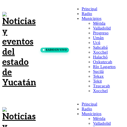
Principal
Radio
Municipios
Mérida
Valladolid
Progreso
Umán
Ucú
Sahcabá
RADIO EN VIVO
Xocchel
Halachó
Oxkutzcab
Río Lagartos
Sucilá
Tekax
Tekit
Tzucacab
Xocchel
Principal
Radio
Municipios
Mérida
Valladolid