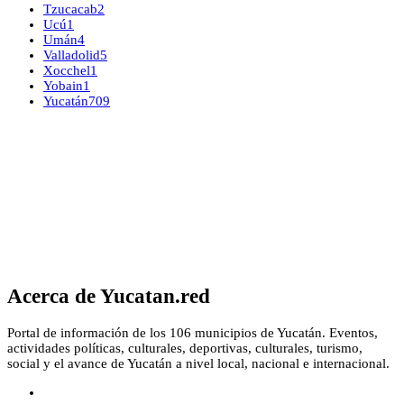
Tzucacab
2
Ucú
1
Umán
4
Valladolid
5
Xocchel
1
Yobain
1
Yucatán
709
Acerca de Yucatan.red
Portal de información de los 106 municipios de Yucatán. Eventos,
actividades políticas, culturales, deportivas, culturales, turismo,
social y el avance de Yucatán a nivel local, nacional e internacional.