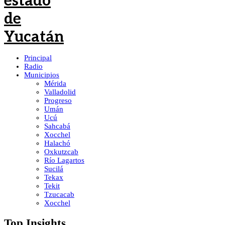
Principal
Radio
Municipios
Mérida
Valladolid
Progreso
Umán
Ucú
Sahcabá
Xocchel
Halachó
Oxkutzcab
Río Lagartos
Sucilá
Tekax
Tekit
Tzucacab
Xocchel
Top Insights