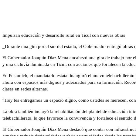
Impulsan educación y desarrollo rural en Ticul con nuevas obras
_Durante una gira por el sur del estado, el Gobernador entregó obras 
El Gobernador Joaquín Díaz Mena encabezó una gira de trabajo por el 
y una ciclovía iluminada en Ticul, con acciones que fortalecen la ed
En Pustunich, el mandatario estatal inauguró el nuevo telebachillerato
ahora con espacios más dignos y adecuados para su formación. Recordó 
clases en sedes alternas.
“Hoy les entregamos un espacio digno, como ustedes se merecen, con a
La obra también incluyó la rehabilitación del plantel de educación ini
telebachillerato, lo que favorece la convivencia y fortalece el sentido
El Gobernador Joaquín Díaz Mena destacó que contar con infraestructura
ayudar a reducir desigualdades y abrir oportunidades desde las prop