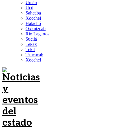
Umán
Ucú
Sahcabá
Xocchel
Halachó
Oxkutzcab
Río Lagartos
Sucilá
Tekax
Tekit
Tzucacab
Xocchel