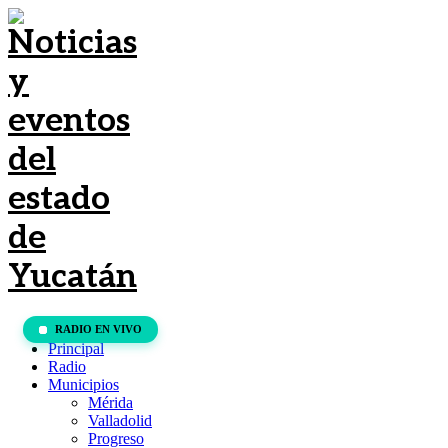
RADIO EN VIVO
Principal
Radio
Municipios
Mérida
Valladolid
Progreso