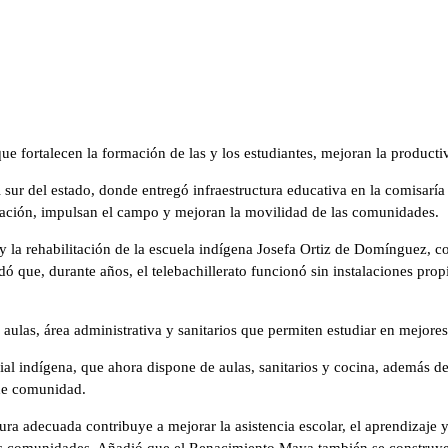
que fortalecen la formación de las y los estudiantes, mejoran la produc
sur del estado, donde entregó infraestructura educativa en la comisarí
ucación, impulsan el campo y mejoran la movilidad de las comunidades.
 y la rehabilitación de la escuela indígena Josefa Ortiz de Domínguez, c
que, durante años, el telebachillerato funcionó sin instalaciones propi
ulas, área administrativa y sanitarios que permiten estudiar en mejore
cial indígena, que ahora dispone de aulas, sanitarios y cocina, además d
 de comunidad.
 adecuada contribuye a mejorar la asistencia escolar, el aprendizaje y 
ias comunidades. Añadió que el Renacimiento Maya también se construye