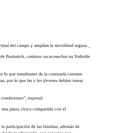
tividad del campo y amplían la movilidad segura._
a de Pustunich, caminos sacacosechas en Yotholín
on lo que estudiantes de la comisaría cuentan
as, por lo que las y los jóvenes debían tomar
s condiciones”, expresó.
e una plaza cívica compartida con el
la participación de las familias, además de
 desde la educación, con espacios que