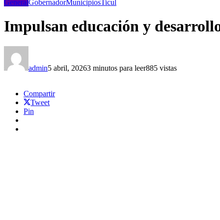
General
Gobernador
Municipios
Ticul
Impulsan educación y desarrollo
admin
5 abril, 2026
3 minutos para leer
885 vistas
Compartir
Tweet
Pin