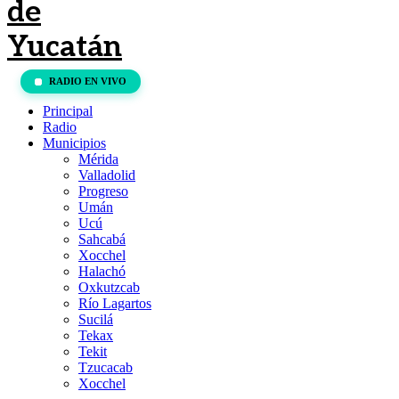
RADIO EN VIVO
Principal
Radio
Municipios
Mérida
Valladolid
Progreso
Umán
Ucú
Sahcabá
Xocchel
Halachó
Oxkutzcab
Río Lagartos
Sucilá
Tekax
Tekit
Tzucacab
Xocchel