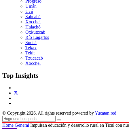
Progreso
Umán
Ucú
Sahcabá
Xocchel
Halachó
Oxkutzcab
Río Lagartos
Sucilá
Tekax
Tekit
Tzucacab
Xocchel
Top Insights
© Copyright 2026. All rights reserved powered by
Yucatan.red
Home
General
Impulsan educación y desarrollo rural en Ticul con nu