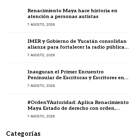
Renacimiento Maya hace historia en
atención a personas autistas
7 AGOSTO, 2026
IMER y Gobierno de Yucatán consolidan
alianza para fortalecer la radio pública
en beneficio de la ciudadanía
7 AGOSTO, 2026
Inauguran el Primer Encuentro
Peninsular de Escritoras y Escritores en
Lengua Maya 2026
7 AGOSTO, 2026
#OrdenYAutoridad: Aplica Renacimiento
Maya Estado de derecho con orden,
coordinación y saldo blanco
7 AGOSTO, 2026
Categorías