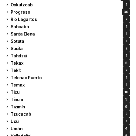
Oxkutzcab
1
Progreso
30
Río Lagartos
2
Sahcabá
1
Santa Elena
1
Sotuta
1
Sucilá
2
Tahdziú
1
Tekax
5
Tekit
2
Telchac Puerto
1
Temax
1
Ticul
10
Tinum
3
Tizimín
9
Tzucacab
2
Ucú
1
Umán
4
Valladolid
5