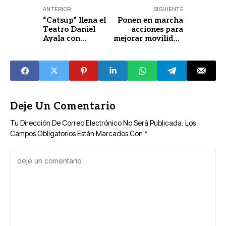
ANTERIOR
SIGUIENTE
“Catsup” llena el
Ponen en marcha
Teatro Daniel
acciones para
Ayala con
mejorar movilidad
funciones
escolar en
gratuitas por el
Chuburná de
Día de la Niñez
Hidalgo
Deje Un Comentario
Tu Dirección De Correo Electrónico No Será Publicada.
Los
Campos Obligatorios Están Marcados Con
*