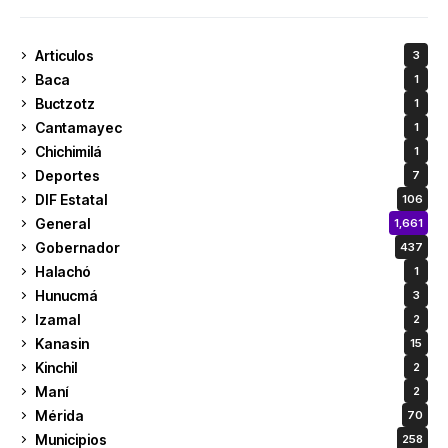
Articulos
3
Baca
1
Buctzotz
1
Cantamayec
1
Chichimilá
1
Deportes
7
DIF Estatal
106
General
1,661
Gobernador
437
Halachó
1
Hunucmá
3
Izamal
2
Kanasin
15
Kinchil
2
Maní
2
Mérida
70
Municipios
258