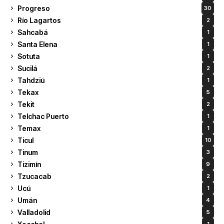
Progreso
30
Río Lagartos
2
Sahcabá
1
Santa Elena
1
Sotuta
1
Sucilá
2
Tahdziú
1
Tekax
5
Tekit
2
Telchac Puerto
1
Temax
1
Ticul
10
Tinum
3
Tizimín
9
Tzucacab
2
Ucú
1
Umán
4
Valladolid
5