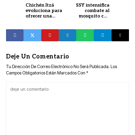
Chichén Itzá
SSY intensifica
evoluciona para
combate al
ofrecer una
mosquito con
experiencia más
operativo en la
ágil y moderna
costa
Deje Un Comentario
Tu Dirección De Correo Electrónico No Será Publicada.
Los
Campos Obligatorios Están Marcados Con
*