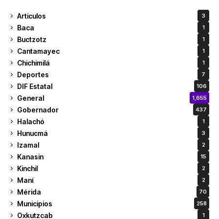
Articulos
3
Baca
1
Buctzotz
1
Cantamayec
1
Chichimilá
1
Deportes
7
DIF Estatal
106
General
1,655
Gobernador
437
Halachó
1
Hunucmá
3
Izamal
2
Kanasin
15
Kinchil
2
Maní
2
Mérida
70
Municipios
258
Oxkutzcab
1