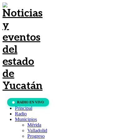
RADIO EN VIVO
Principal
Radio
Municipios
Mérida
Valladolid
Progreso