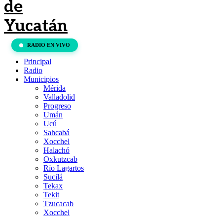
RADIO EN VIVO
Principal
Radio
Municipios
Mérida
Valladolid
Progreso
Umán
Ucú
Sahcabá
Xocchel
Halachó
Oxkutzcab
Río Lagartos
Sucilá
Tekax
Tekit
Tzucacab
Xocchel