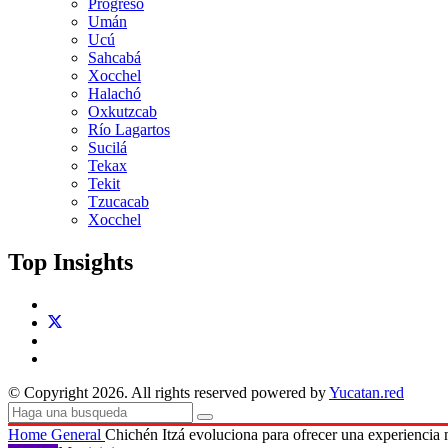
Progreso
Umán
Ucú
Sahcabá
Xocchel
Halachó
Oxkutzcab
Río Lagartos
Sucilá
Tekax
Tekit
Tzucacab
Xocchel
Top Insights
© Copyright 2026. All rights reserved powered by
Yucatan.red
Home
General
Chichén Itzá evoluciona para ofrecer una experiencia