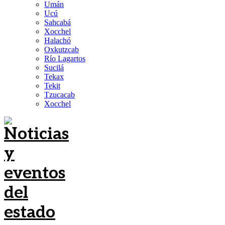
Umán
Ucú
Sahcabá
Xocchel
Halachó
Oxkutzcab
Río Lagartos
Sucilá
Tekax
Tekit
Tzucacab
Xocchel