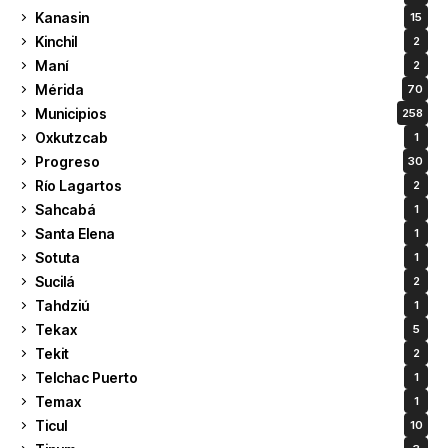
Kanasin
15
Kinchil
2
Maní
2
Mérida
70
Municipios
258
Oxkutzcab
1
Progreso
30
Río Lagartos
2
Sahcabá
1
Santa Elena
1
Sotuta
1
Sucilá
2
Tahdziú
1
Tekax
5
Tekit
2
Telchac Puerto
1
Temax
1
Ticul
10