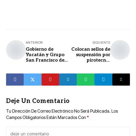
ANTERIOR
SIGUIENTE
Gobierno de
Colocan sellos de
Yucatán y Grupo
suspensión por
San Francisco de
pirotecnia
Asís confirman
irregular en
nuevas
predio de Caucel
inversiones para
2026
Deje Un Comentario
Tu Dirección De Correo Electrónico No Será Publicada.
Los
Campos Obligatorios Están Marcados Con
*