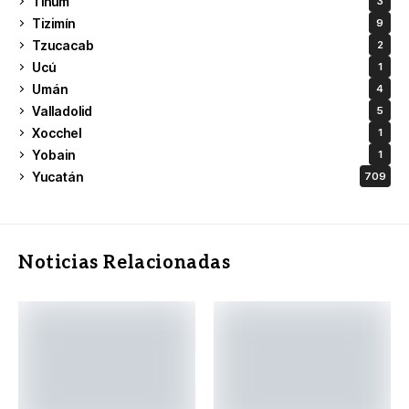
Tinum
3
Tizimín
9
Tzucacab
2
Ucú
1
Umán
4
Valladolid
5
Xocchel
1
Yobain
1
Yucatán
709
Noticias Relacionadas