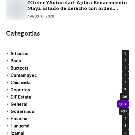
#OrdenYAutoridad: Aplica Renacimiento
Maya Estado de derecho con orden,
coordinación y saldo blanco
7 AGOSTO, 2026
Categorías
Articulos
3
Baca
1
Buctzotz
1
Cantamayec
1
Chichimilá
1
Deportes
7
DIF Estatal
106
General
1,661
Gobernador
437
Halachó
1
Hunucmá
3
Izamal
2