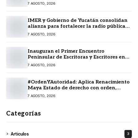
7 AGOSTO, 2026
IMER y Gobierno de Yucatán consolidan
alianza para fortalecer la radio pública
en beneficio de la ciudadanía
7 AGOSTO, 2026
Inauguran el Primer Encuentro
Peninsular de Escritoras y Escritores en
Lengua Maya 2026
7 AGOSTO, 2026
#OrdenYAutoridad: Aplica Renacimiento
Maya Estado de derecho con orden,
coordinación y saldo blanco
7 AGOSTO, 2026
Categorías
Articulos
3