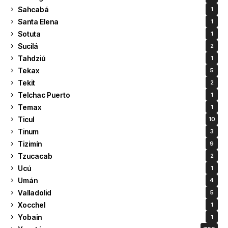
Sahcabá
1
Santa Elena
1
Sotuta
1
Sucilá
2
Tahdziú
1
Tekax
5
Tekit
2
Telchac Puerto
1
Temax
1
Ticul
10
Tinum
3
Tizimín
9
Tzucacab
2
Ucú
1
Umán
4
Valladolid
5
Xocchel
1
Yobain
1