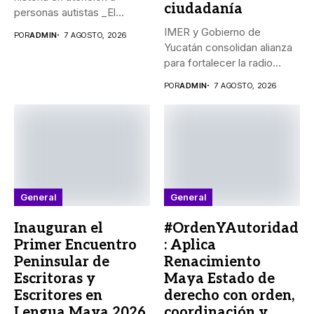
ciudadanía
personas autistas _El
Gobernador Joaquín...
IMER y Gobierno de
POR
ADMIN
7 AGOSTO, 2026
Yucatán consolidan alianza
para fortalecer la radio
pública...
POR
ADMIN
7 AGOSTO, 2026
General
General
Inauguran el
#OrdenYAutoridad
Primer Encuentro
: Aplica
Peninsular de
Renacimiento
Escritoras y
Maya Estado de
Escritores en
derecho con orden,
Lengua Maya 2026
coordinación y