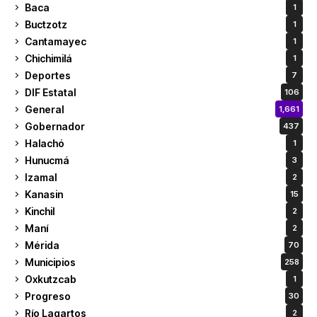
Baca
1
Buctzotz
1
Cantamayec
1
Chichimilá
1
Deportes
7
DIF Estatal
106
General
1,661
Gobernador
437
Halachó
1
Hunucmá
3
Izamal
2
Kanasin
15
Kinchil
2
Maní
2
Mérida
70
Municipios
258
Oxkutzcab
1
Progreso
30
Río Lagartos
2