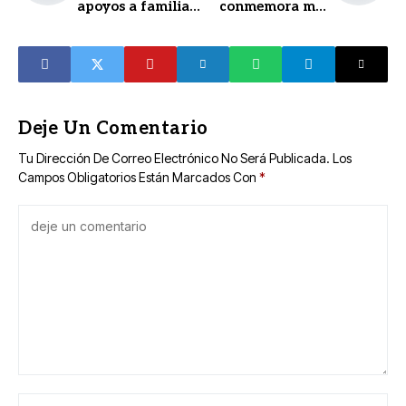
apoyos a familias
conmemora mes
ante descenso de
del Ejército y de la
las temperaturas
Fuerza Aérea
Mexicana
Deje Un Comentario
Tu Dirección De Correo Electrónico No Será Publicada.
Los
Campos Obligatorios Están Marcados Con
*