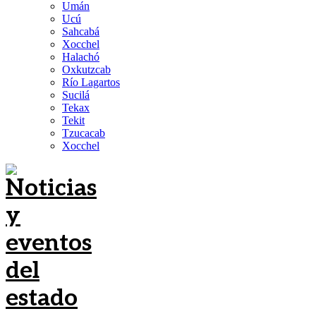
Umán
Ucú
Sahcabá
Xocchel
Halachó
Oxkutzcab
Río Lagartos
Sucilá
Tekax
Tekit
Tzucacab
Xocchel