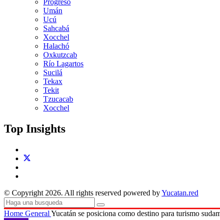
Progreso
Umán
Ucú
Sahcabá
Xocchel
Halachó
Oxkutzcab
Río Lagartos
Sucilá
Tekax
Tekit
Tzucacab
Xocchel
Top Insights
© Copyright 2026. All rights reserved powered by
Yucatan.red
Home
General
Yucatán se posiciona como destino para turismo suda