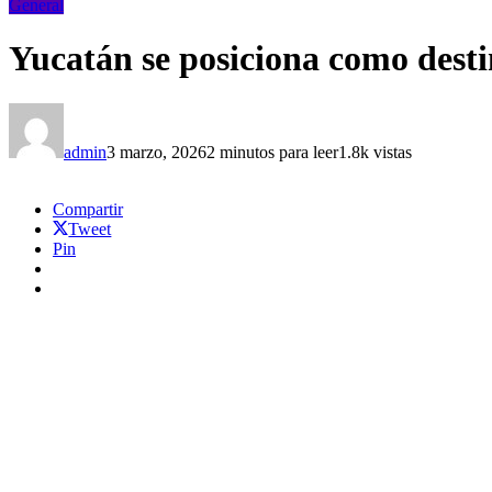
General
Yucatán se posiciona como dest
admin
3 marzo, 2026
2 minutos para leer
1.8k vistas
Compartir
Tweet
Pin