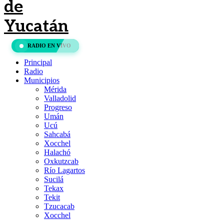
RADIO EN VIVO
Principal
Radio
Municipios
Mérida
Valladolid
Progreso
Umán
Ucú
Sahcabá
Xocchel
Halachó
Oxkutzcab
Río Lagartos
Sucilá
Tekax
Tekit
Tzucacab
Xocchel