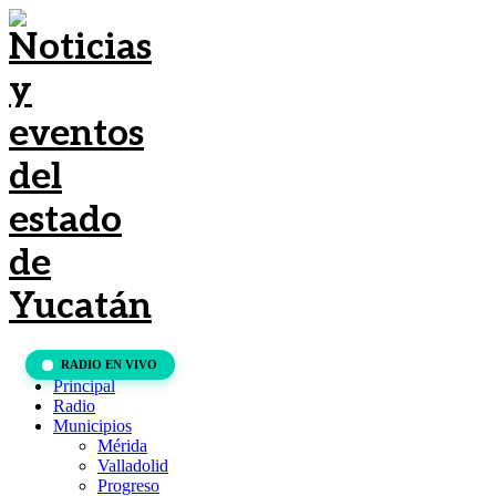
RADIO EN VIVO
Principal
Radio
Municipios
Mérida
Valladolid
Progreso