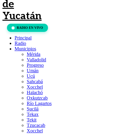
RADIO EN VIVO
Principal
Radio
Municipios
Mérida
Valladolid
Progreso
Umán
Ucú
Sahcabá
Xocchel
Halachó
Oxkutzcab
Río Lagartos
Sucilá
Tekax
Tekit
Tzucacab
Xocchel