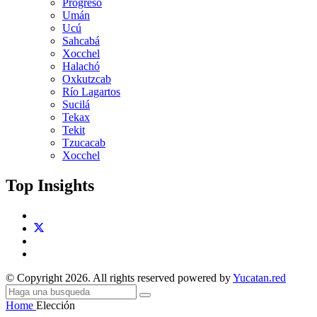
Progreso
Umán
Ucú
Sahcabá
Xocchel
Halachó
Oxkutzcab
Río Lagartos
Sucilá
Tekax
Tekit
Tzucacab
Xocchel
Top Insights
© Copyright 2026. All rights reserved powered by
Yucatan.red
Home
Elección