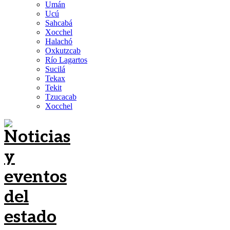
Umán
Ucú
Sahcabá
Xocchel
Halachó
Oxkutzcab
Río Lagartos
Sucilá
Tekax
Tekit
Tzucacab
Xocchel