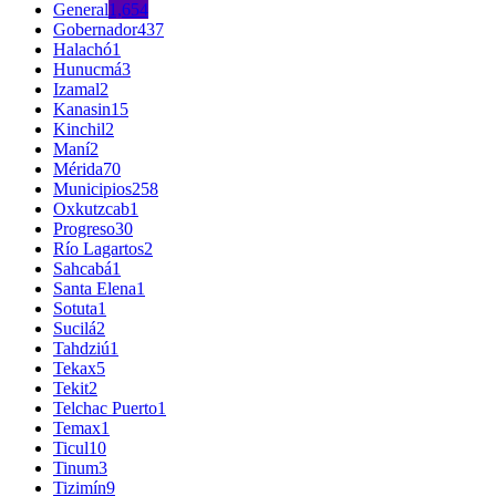
General
1,654
Gobernador
437
Halachó
1
Hunucmá
3
Izamal
2
Kanasin
15
Kinchil
2
Maní
2
Mérida
70
Municipios
258
Oxkutzcab
1
Progreso
30
Río Lagartos
2
Sahcabá
1
Santa Elena
1
Sotuta
1
Sucilá
2
Tahdziú
1
Tekax
5
Tekit
2
Telchac Puerto
1
Temax
1
Ticul
10
Tinum
3
Tizimín
9