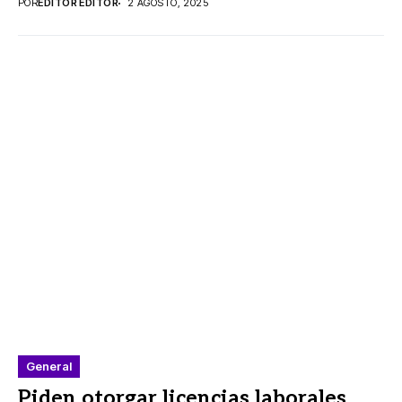
POR
EDITOR EDITOR
2 AGOSTO, 2025
General
Piden otorgar licencias laborales