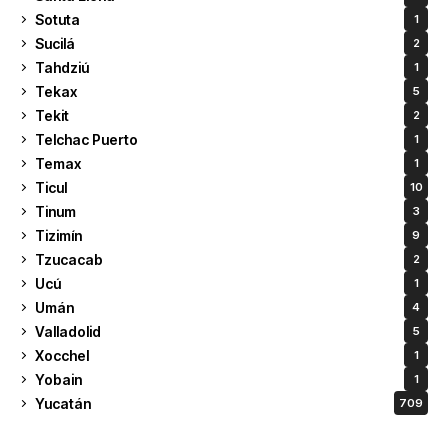
Sotuta
1
Sucilá
2
Tahdziú
1
Tekax
5
Tekit
2
Telchac Puerto
1
Temax
1
Ticul
10
Tinum
3
Tizimín
9
Tzucacab
2
Ucú
1
Umán
4
Valladolid
5
Xocchel
1
Yobain
1
Yucatán
709