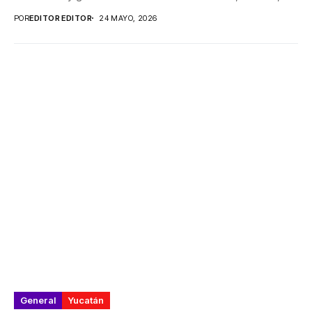
mayo de...
POR
EDITOR EDITOR
24 MAYO, 2026
General
Yucatán