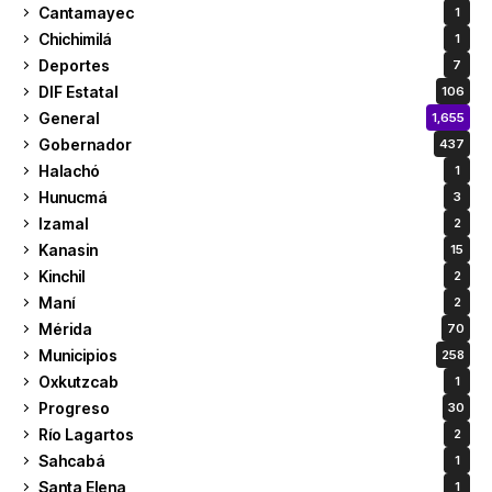
Cantamayec
1
Chichimilá
1
Deportes
7
DIF Estatal
106
General
1,655
Gobernador
437
Halachó
1
Hunucmá
3
Izamal
2
Kanasin
15
Kinchil
2
Maní
2
Mérida
70
Municipios
258
Oxkutzcab
1
Progreso
30
Río Lagartos
2
Sahcabá
1
Santa Elena
1