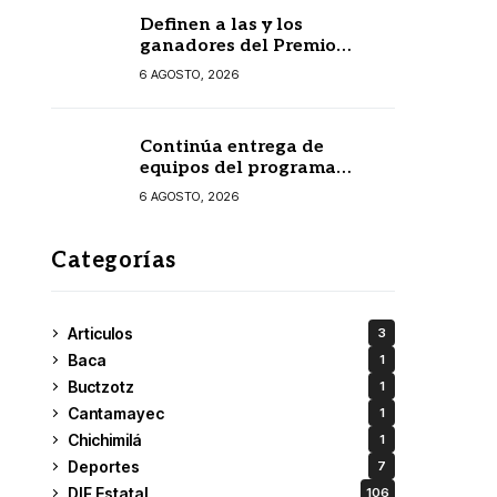
Definen a las y los
ganadores del Premio
Estatal de las Juventudes
6 AGOSTO, 2026
2026
Continúa entrega de
equipos del programa
Seguridad en el Mar
6 AGOSTO, 2026
Categorías
Articulos
3
Baca
1
Buctzotz
1
Cantamayec
1
Chichimilá
1
Deportes
7
DIF Estatal
106