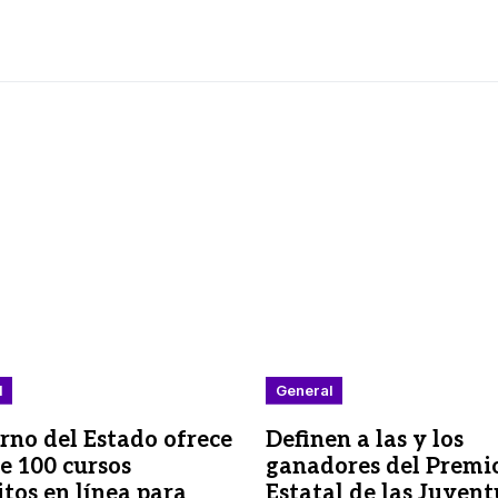
l
General
rno del Estado ofrece
Definen a las y los
e 100 cursos
ganadores del Premi
itos en línea para
Estatal de las Juven