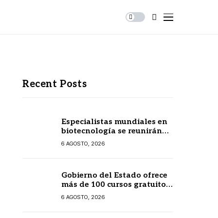
Recent Posts
Especialistas mundiales en
biotecnología se reunirán
en Yucatán
6 AGOSTO, 2026
Gobierno del Estado ofrece
más de 100 cursos gratuitos
en línea para prestadores
6 AGOSTO, 2026
turísticos