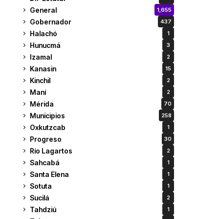
General
1,655
Gobernador
437
Halachó
1
Hunucmá
3
Izamal
2
Kanasin
15
Kinchil
2
Maní
2
Mérida
70
Municipios
258
Oxkutzcab
1
Progreso
30
Río Lagartos
2
Sahcabá
1
Santa Elena
1
Sotuta
1
Sucilá
2
Tahdziú
1