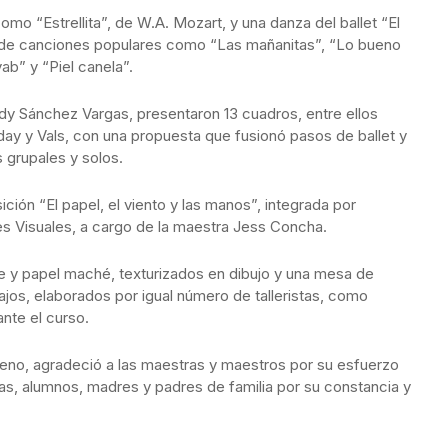
omo “Estrellita”, de W.A. Mozart, y una danza del ballet “El
 de canciones populares como “Las mañanitas”, “Lo bueno
ab” y “Piel canela”.
dy Sánchez Vargas, presentaron 13 cuadros, entre ellos
ay y Vals, con una propuesta que fusionó pasos de ballet y
grupales y solos.
ción “El papel, el viento y las manos”, integrada por
rtes Visuales, a cargo de la maestra Jess Concha.
e y papel maché, texturizados en dibujo y una mesa de
jos, elaborados por igual número de talleristas, como
ante el curso.
eno, agradeció a las maestras y maestros por su esfuerzo
nas, alumnos, madres y padres de familia por su constancia y