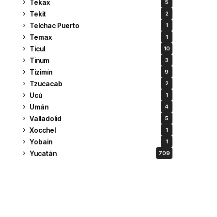
Tekax
5
Tekit
2
Telchac Puerto
1
Temax
1
Ticul
10
Tinum
3
Tizimín
9
Tzucacab
2
Ucú
1
Umán
4
Valladolid
5
Xocchel
1
Yobain
1
Yucatán
709