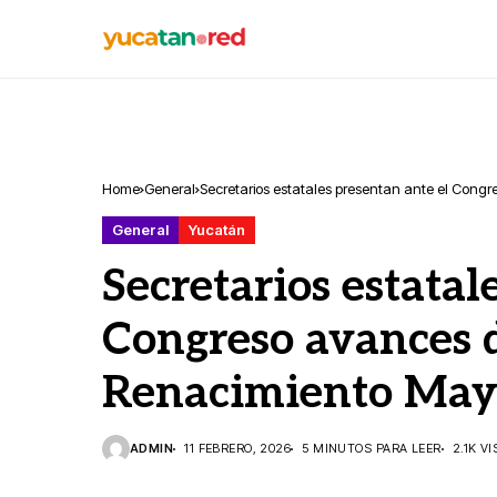
Home
General
Secretarios estatales presentan ante el Cong
General
Yucatán
Secretarios estatal
Congreso avances d
Renacimiento Ma
ADMIN
11 FEBRERO, 2026
5 MINUTOS PARA LEER
2.1K V