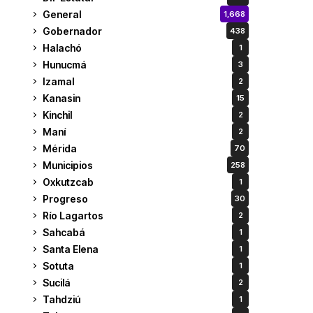
General
1,668
Gobernador
438
Halachó
1
Hunucmá
3
Izamal
2
Kanasin
15
Kinchil
2
Maní
2
Mérida
70
Municipios
258
Oxkutzcab
1
Progreso
30
Río Lagartos
2
Sahcabá
1
Santa Elena
1
Sotuta
1
Sucilá
2
Tahdziú
1