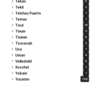
Tekax
5
Tekit
2
Telchac Puerto
1
Temax
1
Ticul
10
Tinum
3
Tizimín
9
Tzucacab
2
Ucú
1
Umán
4
Valladolid
5
Xocchel
1
Yobain
1
Yucatán
709