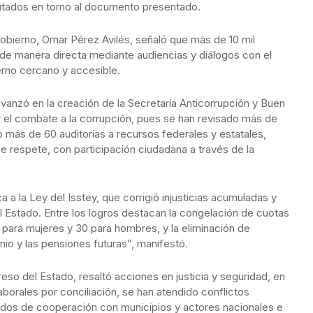
putados en torno al documento presentado.
Gobierno, Omar Pérez Avilés, señaló que más de 10 mil
de manera directa mediante audiencias y diálogos con el
erno cercano y accesible.
vanzó en la creación de la Secretaría Anticorrupción y Buen
 y el combate a la corrupción, pues se han revisado más de
o más de 60 auditorías a recursos federales y estatales,
se respete, con participación ciudadana a través de la
a a la Ley del Isstey, que corrigió injusticias acumuladas y
l Estado. Entre los logros destacan la congelación de cuotas
 para mujeres y 30 para hombres, y la eliminación de
nio y las pensiones futuras”, manifestó.
eso del Estado, resaltó acciones en justicia y seguridad, en
aborales por conciliación, se han atendido conflictos
erdos de cooperación con municipios y actores nacionales e