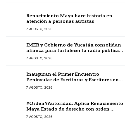
Renacimiento Maya hace historia en
atención a personas autistas
7 AGOSTO, 2026
IMER y Gobierno de Yucatán consolidan
alianza para fortalecer la radio pública
en beneficio de la ciudadanía
7 AGOSTO, 2026
Inauguran el Primer Encuentro
Peninsular de Escritoras y Escritores en
Lengua Maya 2026
7 AGOSTO, 2026
#OrdenYAutoridad: Aplica Renacimiento
Maya Estado de derecho con orden,
coordinación y saldo blanco
7 AGOSTO, 2026