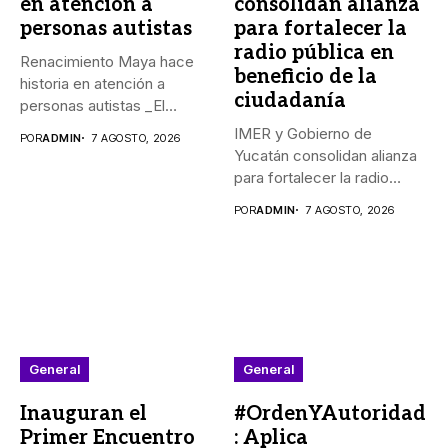
en atención a
consolidan alianza
personas autistas
para fortalecer la
radio pública en
Renacimiento Maya hace
beneficio de la
historia en atención a
ciudadanía
personas autistas _El
Gobernador Joaquín...
IMER y Gobierno de
POR
ADMIN
7 AGOSTO, 2026
Yucatán consolidan alianza
para fortalecer la radio
pública...
POR
ADMIN
7 AGOSTO, 2026
General
General
Inauguran el
#OrdenYAutoridad
Primer Encuentro
: Aplica