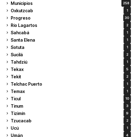
Municipios
258
Oxkutzcab
1
Progreso
30
Río Lagartos
2
Sahcabá
1
Santa Elena
1
Sotuta
1
Sucilá
2
Tahdziú
1
Tekax
5
Tekit
2
Telchac Puerto
1
Temax
1
Ticul
10
Tinum
3
Tizimín
9
Tzucacab
2
Ucú
1
Umán
4