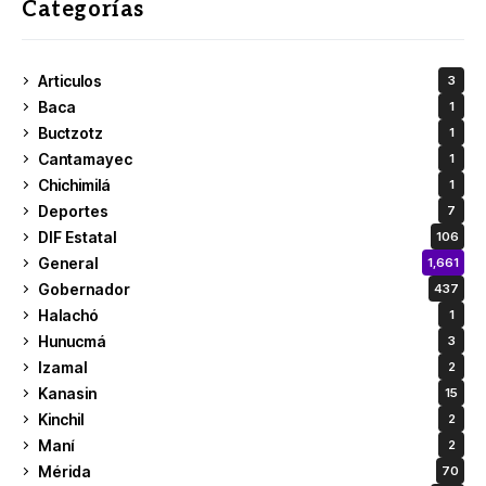
Categorías
Articulos
3
Baca
1
Buctzotz
1
Cantamayec
1
Chichimilá
1
Deportes
7
DIF Estatal
106
General
1,661
Gobernador
437
Halachó
1
Hunucmá
3
Izamal
2
Kanasin
15
Kinchil
2
Maní
2
Mérida
70