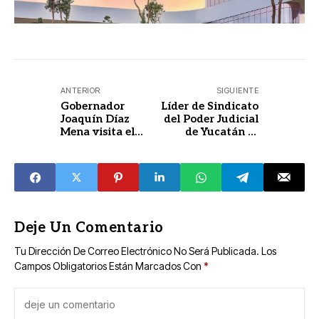
ANTERIOR
SIGUIENTE
Gobernador
Líder de Sindicato
Joaquín Díaz
del Poder Judicial
Mena visita el
de Yucatán se
buque de dragado
aferra al cargo y
Fernando
no emite
Magallanes
convocatoria para
elegir a la nueva
directiva
Deje Un Comentario
Tu Dirección De Correo Electrónico No Será Publicada.
Los
Campos Obligatorios Están Marcados Con
*