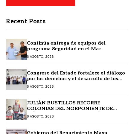
Recent Posts
Continúa entrega de equipos del
programa Seguridad en el Mar
6 AGOSTO, 2026
Congreso del Estado fortalece el diálogo
por los derechos y el desarrollo de los
pueblos mayas
6 AGOSTO, 2026
JULIÁN BUSTILLOS RECORRE
COLONIAS DEL NORPONIENTE DE
MÉRIDA Y FORTALECE EL DIÁLOGO CON
6 AGOSTO, 2026
LAS FAMILIAS
Gobierno del Renacimiento Maya