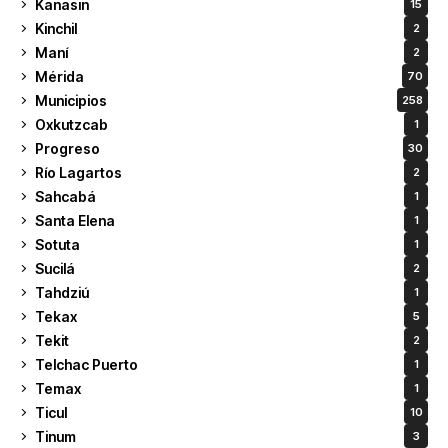
Kanasin
15
Kinchil
2
Maní
2
Mérida
70
Municipios
258
Oxkutzcab
1
Progreso
30
Río Lagartos
2
Sahcabá
1
Santa Elena
1
Sotuta
1
Sucilá
2
Tahdziú
1
Tekax
5
Tekit
2
Telchac Puerto
1
Temax
1
Ticul
10
Tinum
3