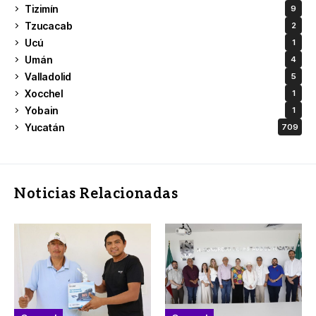
Tizimín
9
Tzucacab
2
Ucú
1
Umán
4
Valladolid
5
Xocchel
1
Yobain
1
Yucatán
709
Noticias Relacionadas