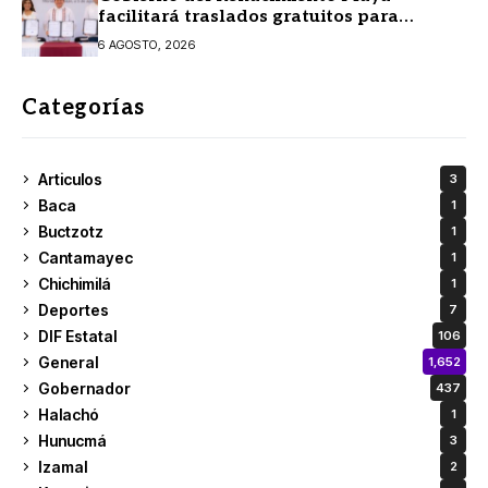
facilitará traslados gratuitos para
usuarias y usuarios del CREE
6 AGOSTO, 2026
Categorías
Articulos
3
Baca
1
Buctzotz
1
Cantamayec
1
Chichimilá
1
Deportes
7
DIF Estatal
106
General
1,652
Gobernador
437
Halachó
1
Hunucmá
3
Izamal
2