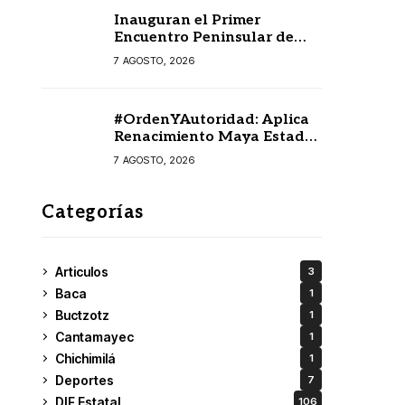
Inauguran el Primer
Encuentro Peninsular de
Escritoras y Escritores en
7 AGOSTO, 2026
Lengua Maya 2026
#OrdenYAutoridad: Aplica
Renacimiento Maya Estado
de derecho con orden,
7 AGOSTO, 2026
coordinación y saldo blanco
Categorías
Articulos
3
Baca
1
Buctzotz
1
Cantamayec
1
Chichimilá
1
Deportes
7
DIF Estatal
106