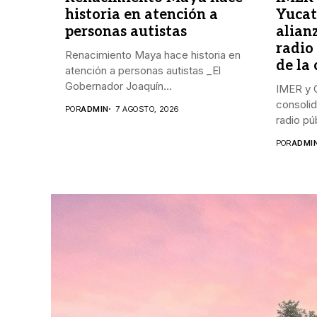
historia en atención a
Yucat
personas autistas
alianz
radio
Renacimiento Maya hace historia en
de la
atención a personas autistas _El
Gobernador Joaquín...
IMER y 
consolid
POR
ADMIN
7 AGOSTO, 2026
radio púb
POR
ADMI