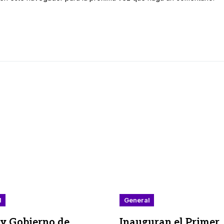
l
General
y Gobierno de
Inauguran el Primer