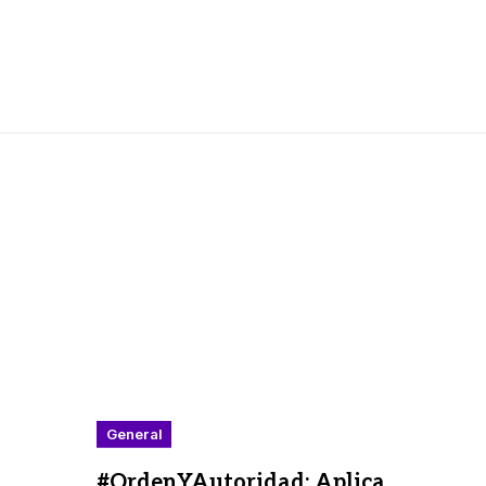
General
#OrdenYAutoridad: Aplica