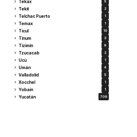
Tekax
5
Tekit
2
Telchac Puerto
1
Temax
1
Ticul
10
Tinum
3
Tizimín
9
Tzucacab
2
Ucú
1
Umán
4
Valladolid
5
Xocchel
1
Yobain
1
Yucatán
709