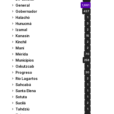
General
1,661
Gobernador
437
Halachó
1
Hunucmá
3
Izamal
2
Kanasin
15
Kinchil
2
Maní
2
Mérida
70
Municipios
258
Oxkutzcab
1
Progreso
30
Río Lagartos
2
Sahcabá
1
Santa Elena
1
Sotuta
1
Sucilá
2
Tahdziú
1