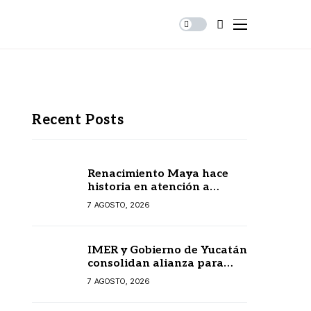
Recent Posts
Renacimiento Maya hace
historia en atención a
personas autistas
7 AGOSTO, 2026
IMER y Gobierno de Yucatán
consolidan alianza para
fortalecer la radio pública
7 AGOSTO, 2026
en beneficio de la
ciudadanía