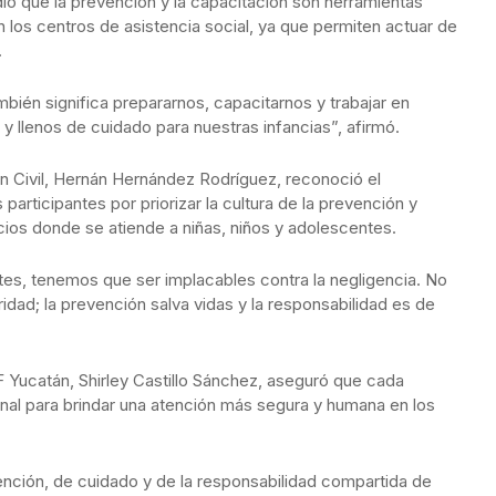
ió que la prevención y la capacitación son herramientas
 los centros de asistencia social, ya que permiten actuar de
.
ién significa prepararnos, capacitarnos y trabajar en
y llenos de cuidado para nuestras infancias”, afirmó.
ón Civil, Hernán Hernández Rodríguez, reconoció el
articipantes por priorizar la cultura de la prevención y
ios donde se atiende a niñas, niños y adolescentes.
tes, tenemos que ser implacables contra la negligencia. No
dad; la prevención salva vidas y la responsabilidad es de
IF Yucatán, Shirley Castillo Sánchez, aseguró que cada
onal para brindar una atención más segura y humana en los
vención, de cuidado y de la responsabilidad compartida de