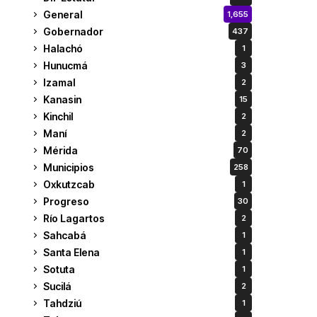
General
1,655
Gobernador
437
Halachó
1
Hunucmá
3
Izamal
2
Kanasin
15
Kinchil
2
Maní
2
Mérida
70
Municipios
258
Oxkutzcab
1
Progreso
30
Río Lagartos
2
Sahcabá
1
Santa Elena
1
Sotuta
1
Sucilá
2
Tahdziú
1