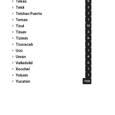
Tekax
5
Tekit
2
Telchac Puerto
1
Temax
1
Ticul
10
Tinum
3
Tizimín
9
Tzucacab
2
Ucú
1
Umán
4
Valladolid
5
Xocchel
1
Yobain
1
Yucatán
709