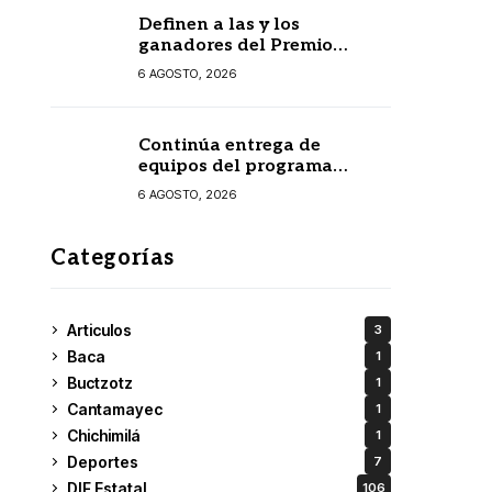
Definen a las y los
ganadores del Premio
Estatal de las Juventudes
6 AGOSTO, 2026
2026
Continúa entrega de
equipos del programa
Seguridad en el Mar
6 AGOSTO, 2026
Categorías
Articulos
3
Baca
1
Buctzotz
1
Cantamayec
1
Chichimilá
1
Deportes
7
DIF Estatal
106