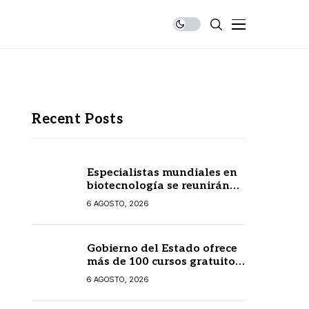
Recent Posts
Especialistas mundiales en
biotecnología se reunirán
en Yucatán
6 AGOSTO, 2026
Gobierno del Estado ofrece
más de 100 cursos gratuitos
en línea para prestadores
6 AGOSTO, 2026
turísticos