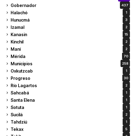
Gobernador
437
Halachó
1
Hunucmá
3
Izamal
2
Kanasin
15
Kinchil
2
Maní
2
Mérida
70
Municipios
258
Oxkutzcab
1
Progreso
30
Río Lagartos
2
Sahcabá
1
Santa Elena
1
Sotuta
1
Sucilá
2
Tahdziú
1
Tekax
5