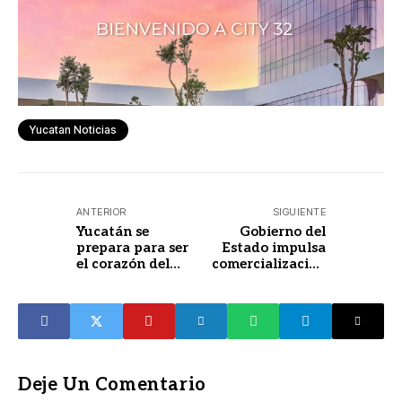
Yucatan Noticias
ANTERIOR
SIGUIENTE
Yucatán se
Gobierno del
prepara para ser
Estado impulsa
el corazón del
comercialización
Mundo Maya
artesanal con
nuevo corredor en
Maní
Deje Un Comentario