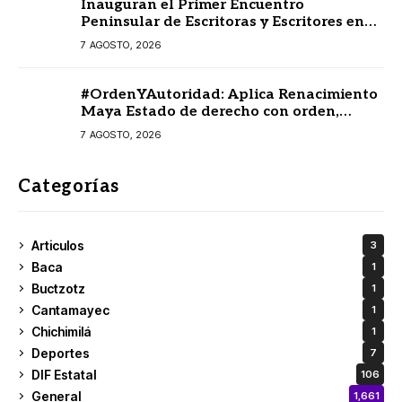
Inauguran el Primer Encuentro
Peninsular de Escritoras y Escritores en
Lengua Maya 2026
7 AGOSTO, 2026
#OrdenYAutoridad: Aplica Renacimiento
Maya Estado de derecho con orden,
coordinación y saldo blanco
7 AGOSTO, 2026
Categorías
Articulos
3
Baca
1
Buctzotz
1
Cantamayec
1
Chichimilá
1
Deportes
7
DIF Estatal
106
General
1,661