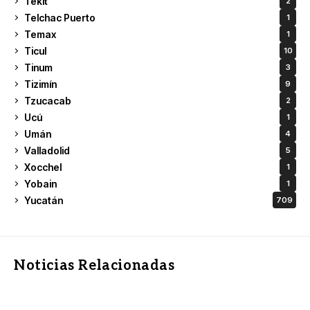
Tekit
2
Telchac Puerto
1
Temax
1
Ticul
10
Tinum
3
Tizimín
9
Tzucacab
2
Ucú
1
Umán
4
Valladolid
5
Xocchel
1
Yobain
1
Yucatán
709
Noticias Relacionadas