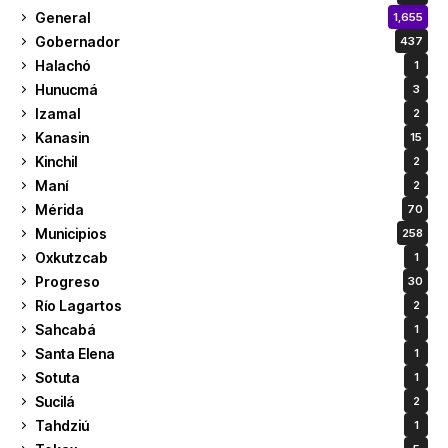
General
1,655
Gobernador
437
Halachó
1
Hunucmá
3
Izamal
2
Kanasin
15
Kinchil
2
Maní
2
Mérida
70
Municipios
258
Oxkutzcab
1
Progreso
30
Río Lagartos
2
Sahcabá
1
Santa Elena
1
Sotuta
1
Sucilá
2
Tahdziú
1