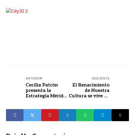
ANTERIOR
SIGUIENTE
Cecilia Patrón
El Renacimiento
presenta la
de Nuestra
Estrategia Mérida
Cultura se vive en
Ordenada para un
la Expo Personas
desarrollo
Adultas Mayores
sostenible y con
2025
justicia social.