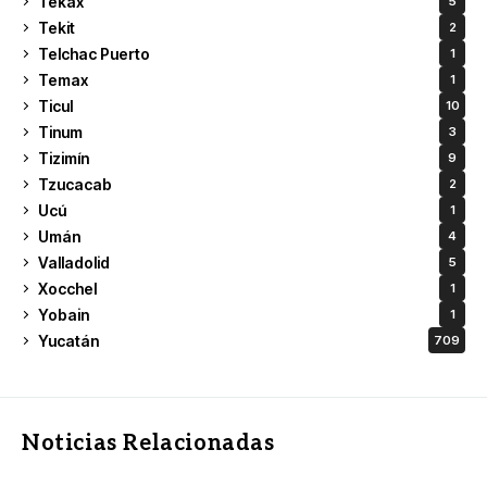
Tekax
5
Tekit
2
Telchac Puerto
1
Temax
1
Ticul
10
Tinum
3
Tizimín
9
Tzucacab
2
Ucú
1
Umán
4
Valladolid
5
Xocchel
1
Yobain
1
Yucatán
709
Noticias Relacionadas