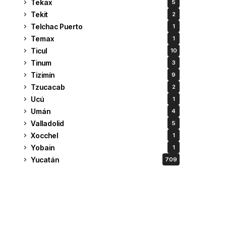
Tekax
5
Tekit
2
Telchac Puerto
1
Temax
1
Ticul
10
Tinum
3
Tizimín
9
Tzucacab
2
Ucú
1
Umán
4
Valladolid
5
Xocchel
1
Yobain
1
Yucatán
709