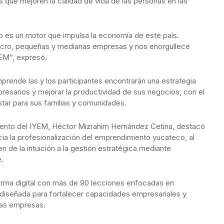
 que mejoren la calidad de vida de las personas en las
es un motor que impulsa la economía de este país.
icro, pequeñas y medianas empresas y nos enorgullece
YEM”, expresó.
ende las y los participantes encontrarán una estrategia
resarios y mejorar la productividad de sus negocios, con el
tar para sus familias y comunidades.
miento del IYEM, Héctor Mizrahim Hernández Cetina, destacó
cia la profesionalización del emprendimiento yucateco, al
n de la intuición a la gestión estratégica mediante
e.
rma digital con más de 90 lecciones enfocadas en
 diseñada para fortalecer capacidades empresariales y
ñas empresas.