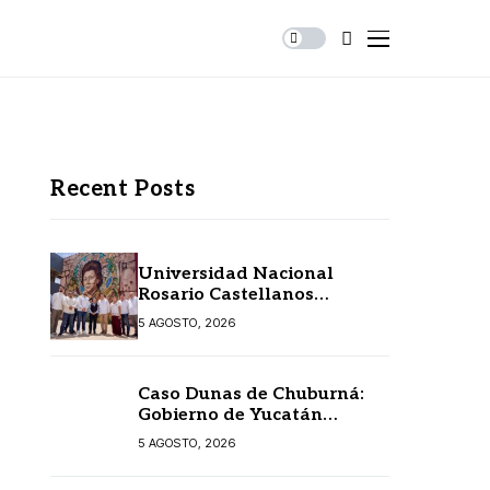
Recent Posts
Universidad Nacional
Rosario Castellanos
extiende convocatoria de
5 AGOSTO, 2026
ingreso al 31 de agosto
Caso Dunas de Chuburná:
Gobierno de Yucatán
detalla el expediente y
5 AGOSTO, 2026
confirma revisión de
Semarnat y Profepa