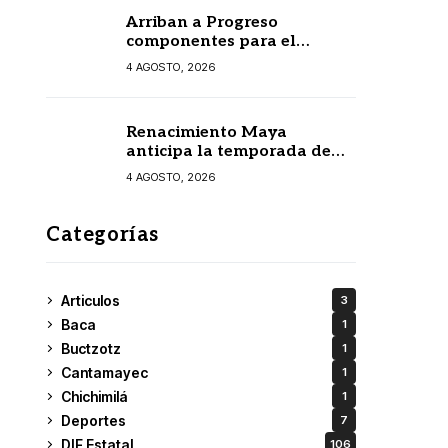
Arriban a Progreso
componentes para el
Parque Eólico Tizimín II, con
4 AGOSTO, 2026
inversión de 2,600 millones
de pesos y mil empleos
Renacimiento Maya
anticipa la temporada de
lluvias para proteger contra
4 AGOSTO, 2026
dengue a casi un millón de
habitantes
Categorías
Articulos
3
Baca
1
Buctzotz
1
Cantamayec
1
Chichimilá
1
Deportes
7
DIF Estatal
106