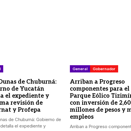
l
General
Gobernador
Dunas de Chuburná:
Arriban a Progreso
rno de Yucatán
componentes para el
la el expediente y
Parque Eólico Tizimín
rma revisión de
con inversión de 2,6
nat y Profepa
millones de pesos y m
empleos
nas de Chuburná: Gobierno de
detalla el expediente y
Arriban a Progreso componen