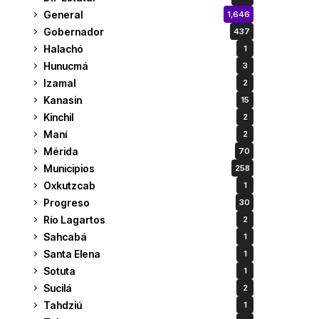
General
1,646
Gobernador
437
Halachó
1
Hunucmá
3
Izamal
2
Kanasin
15
Kinchil
2
Maní
2
Mérida
70
Municipios
258
Oxkutzcab
1
Progreso
30
Río Lagartos
2
Sahcabá
1
Santa Elena
1
Sotuta
1
Sucilá
2
Tahdziú
1