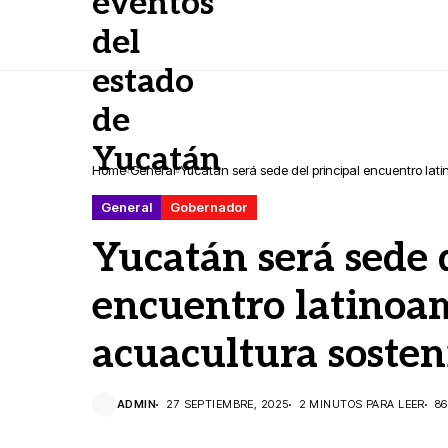
Home
General
Yucatán será sede del principal encuentro lat
General
Gobernador
Yucatán será sede 
encuentro latinoa
acuacultura sosten
ADMIN
27 SEPTIEMBRE, 2025
2 MINUTOS PARA LEER
86