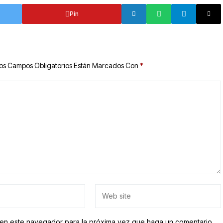
Pin
os Campos Obligatorios Están Marcados Con
*
b en este navegador para la próxima vez que haga un comentario.