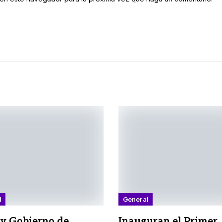
l
General
y Gobierno de
Inauguran el Primer