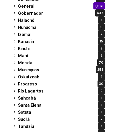
General
1,661
Gobernador
437
Halachó
1
Hunucmá
3
Izamal
2
Kanasin
15
Kinchil
2
Maní
2
Mérida
70
Municipios
258
Oxkutzcab
1
Progreso
30
Río Lagartos
2
Sahcabá
1
Santa Elena
1
Sotuta
1
Sucilá
2
Tahdziú
1