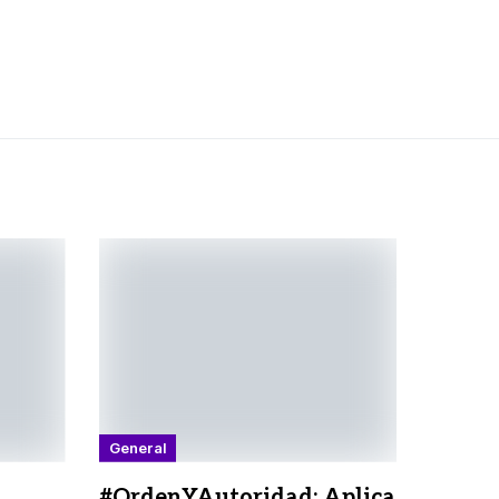
General
#OrdenYAutoridad: Aplica