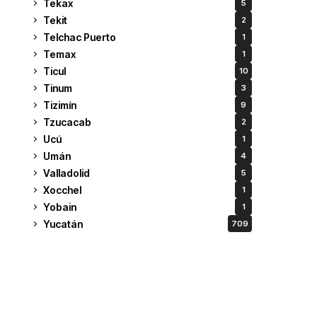
Tekax
5
Tekit
2
Telchac Puerto
1
Temax
1
Ticul
10
Tinum
3
Tizimín
9
Tzucacab
2
Ucú
1
Umán
4
Valladolid
5
Xocchel
1
Yobain
1
Yucatán
709