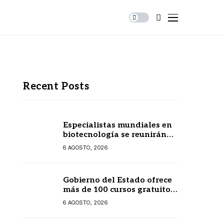
Recent Posts
Especialistas mundiales en
biotecnología se reunirán
en Yucatán
6 AGOSTO, 2026
Gobierno del Estado ofrece
más de 100 cursos gratuitos
en línea para prestadores
6 AGOSTO, 2026
turísticos