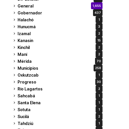
General
1,655
Gobernador
437
Halachó
1
Hunucmá
3
Izamal
2
Kanasin
15
Kinchil
2
Maní
2
Mérida
70
Municipios
258
Oxkutzcab
1
Progreso
30
Río Lagartos
2
Sahcabá
1
Santa Elena
1
Sotuta
1
Sucilá
2
Tahdziú
1