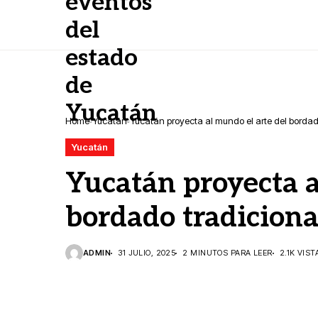
Home
Yucatán
Yucatán proyecta al mundo el arte del bordad
Yucatán
Yucatán proyecta a
bordado tradiciona
ADMIN
31 JULIO, 2025
2 MINUTOS PARA LEER
2.1K VIST