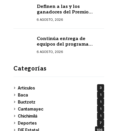
Definen a las y los
ganadores del Premio
Estatal de las Juventudes
6 AGOSTO, 2026
2026
Continúa entrega de
equipos del programa
Seguridad en el Mar
6 AGOSTO, 2026
Categorías
Articulos
3
Baca
1
Buctzotz
1
Cantamayec
1
Chichimilá
1
Deportes
7
DIF Estatal
106