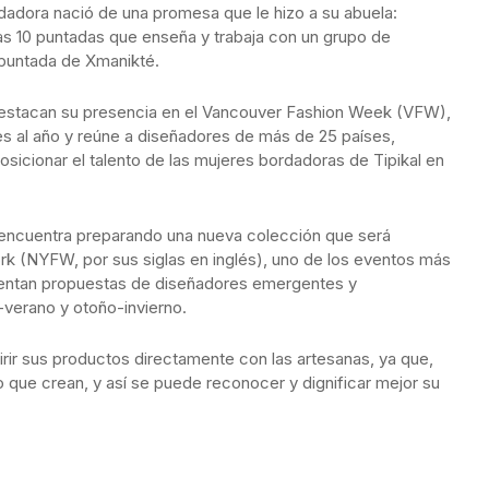
dora nació de una promesa que le hizo a su abuela:
as 10 puntadas que enseña y trabaja con un grupo de
al puntada de Xmanikté.
destacan su presencia en el Vancouver Fashion Week (VFW),
es al año y reúne a diseñadores de más de 25 países,
sicionar el talento de las mujeres bordadoras de Tipikal en
 encuentra preparando una nueva colección que será
k (NYFW, por sus siglas en inglés), uno de los eventos más
resentan propuestas de diseñadores emergentes y
verano y otoño-invierno.
quirir sus productos directamente con las artesanas, ya que,
lo que crean, y así se puede reconocer y dignificar mejor su