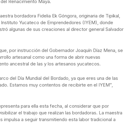
o del Renacimiento Maya.
estra bordadora Fidelia Ek Góngora, originaria de Tipikal,
del Instituto Yucateco de Emprendedores (IYEM), donde
ostró algunas de sus creaciones al director general Salvador
 que, por instrucción del Gobernador Joaquín Díaz Mena, se
arrollo artesanal como una forma de abrir nuevas
alento ancestral de las y los artesanos yucatecos.
arco del Día Mundial del Bordado, ya que eres una de las
ado. Estamos muy contentos de recibirte en el IYEM”,
epresenta para ella esta fecha, al considerar que por
ibilizar el trabajo que realizan las bordadoras. La maestra
impulsa a seguir transmitiendo esta labor tradicional a