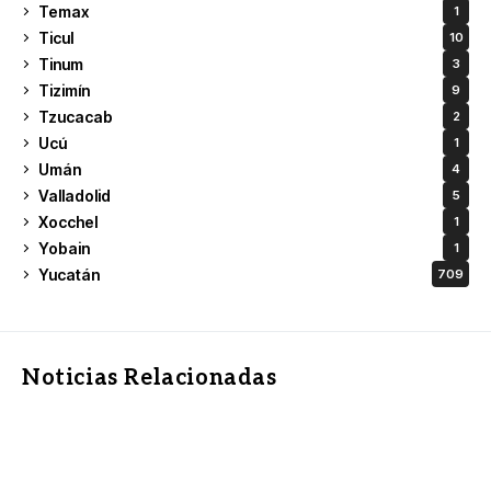
Temax
1
Ticul
10
Tinum
3
Tizimín
9
Tzucacab
2
Ucú
1
Umán
4
Valladolid
5
Xocchel
1
Yobain
1
Yucatán
709
Noticias Relacionadas