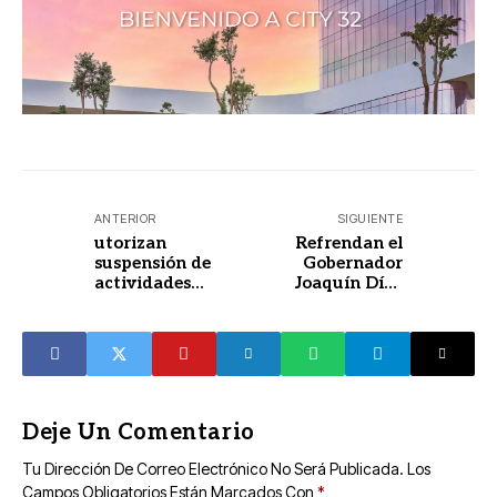
ANTERIOR
SIGUIENTE
utorizan
Refrendan el
suspensión de
Gobernador
actividades
Joaquín Díaz
escolares para
Mena y el
este viernes
Secretario Omar
García Harfuch
alianza
estratégica por la
seguridad de
Yucatán
Deje Un Comentario
Tu Dirección De Correo Electrónico No Será Publicada.
Los
Campos Obligatorios Están Marcados Con
*