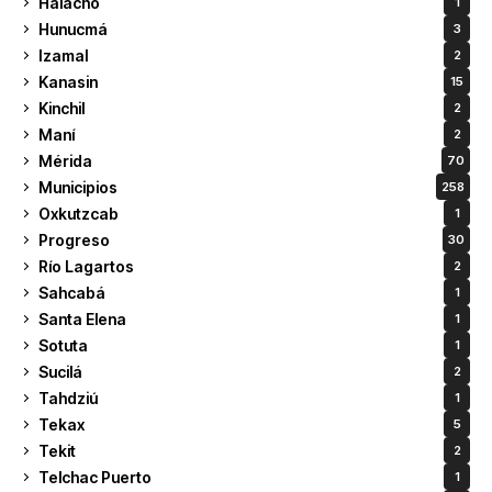
Halachó
1
Hunucmá
3
Izamal
2
Kanasin
15
Kinchil
2
Maní
2
Mérida
70
Municipios
258
Oxkutzcab
1
Progreso
30
Río Lagartos
2
Sahcabá
1
Santa Elena
1
Sotuta
1
Sucilá
2
Tahdziú
1
Tekax
5
Tekit
2
Telchac Puerto
1