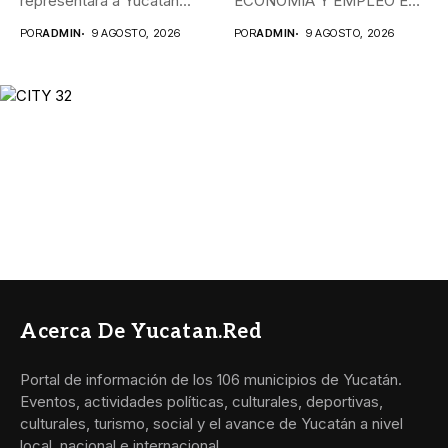
representará a Yucatán...
ECONOMÍA Y EMPLEO EN
JUAN PABLO II...
POR
ADMIN
9 AGOSTO, 2026
POR
ADMIN
9 AGOSTO, 2026
Acerca De Yucatan.red
Portal de información de los 106 municipios de Yucatán.
Eventos, actividades políticas, culturales, deportivas,
culturales, turismo, social y el avance de Yucatán a nivel
local, nacional e internacional.