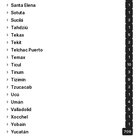
Santa Elena
1
Sotuta
1
Sucilá
2
Tahdziú
1
Tekax
5
Tekit
2
Telchac Puerto
1
Temax
1
Ticul
10
Tinum
3
Tizimín
9
Tzucacab
2
Ucú
1
Umán
4
Valladolid
5
Xocchel
1
Yobain
1
Yucatán
709