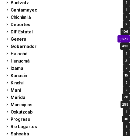
Buctzotz
1
Cantamayec
1
Chichimilá
1
Deportes
7
DIF Estatal
106
General
1,672
Gobernador
438
Halachó
1
Hunucmá
3
Izamal
2
Kanasin
15
Kinchil
2
Maní
2
Mérida
70
Municipios
258
Oxkutzcab
1
Progreso
30
Río Lagartos
2
Sahcabá
1