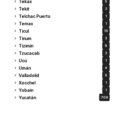
Tekax
5
Tekit
2
Telchac Puerto
1
Temax
1
Ticul
10
Tinum
3
Tizimín
9
Tzucacab
2
Ucú
1
Umán
4
Valladolid
5
Xocchel
1
Yobain
1
Yucatán
709