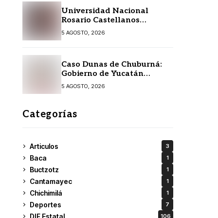
Universidad Nacional
Rosario Castellanos
extiende convocatoria de
5 AGOSTO, 2026
ingreso al 31 de agosto
Caso Dunas de Chuburná:
Gobierno de Yucatán
detalla el expediente y
5 AGOSTO, 2026
confirma revisión de
Semarnat y Profepa
Categorías
Articulos
3
Baca
1
Buctzotz
1
Cantamayec
1
Chichimilá
1
Deportes
7
DIF Estatal
106