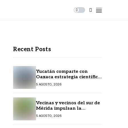
Recent Posts
Yucatán comparte con
Oaxaca estrategia científica
para prevenir
5 AGOSTO, 2026
enfermedades transmitidas
por vectores
Vecinas y vecinos del sur de
Mérida impulsan la
recuperación de espacios
5 AGOSTO, 2026
comunitarios