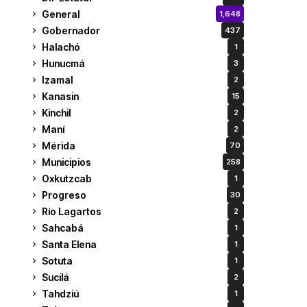
General
1,648
Gobernador
437
Halachó
1
Hunucmá
3
Izamal
2
Kanasin
15
Kinchil
2
Maní
2
Mérida
70
Municipios
258
Oxkutzcab
1
Progreso
30
Río Lagartos
2
Sahcabá
1
Santa Elena
1
Sotuta
1
Sucilá
2
Tahdziú
1