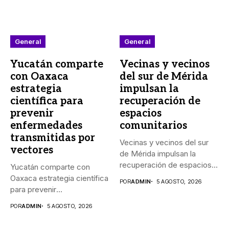
General
General
Yucatán comparte
Vecinas y vecinos
con Oaxaca
del sur de Mérida
estrategia
impulsan la
científica para
recuperación de
prevenir
espacios
enfermedades
comunitarios
transmitidas por
Vecinas y vecinos del sur
vectores
de Mérida impulsan la
recuperación de espacios...
Yucatán comparte con
Oaxaca estrategia científica
POR
ADMIN
5 AGOSTO, 2026
para prevenir
enfermedades transmitidas
POR
ADMIN
5 AGOSTO, 2026
por vectores...