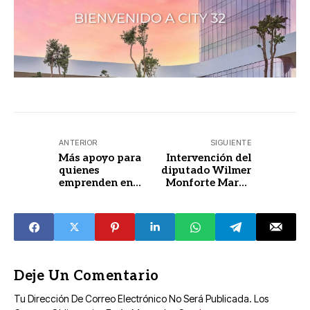
ANTERIOR
SIGUIENTE
Más apoyo para
Intervención del
quienes
diputado Wilmer
emprenden en
Monforte Marfil,
Yucatán
durante la
Reunión de
trabajo de la
Comisión
Permanente de
Desarrollo
Agropecuario con
Deje Un Comentario
productores
Tu Dirección De Correo Electrónico No Será Publicada.
Los