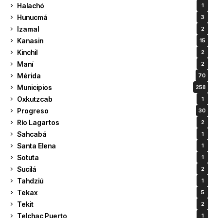
Halachó
1
Hunucmá
3
Izamal
2
Kanasin
15
Kinchil
2
Maní
2
Mérida
70
Municipios
258
Oxkutzcab
1
Progreso
30
Río Lagartos
2
Sahcabá
1
Santa Elena
1
Sotuta
1
Sucilá
2
Tahdziú
1
Tekax
5
Tekit
2
Telchac Puerto
1