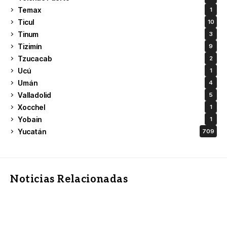
Temax
1
Ticul
10
Tinum
3
Tizimín
9
Tzucacab
2
Ucú
1
Umán
4
Valladolid
5
Xocchel
1
Yobain
1
Yucatán
709
Noticias Relacionadas