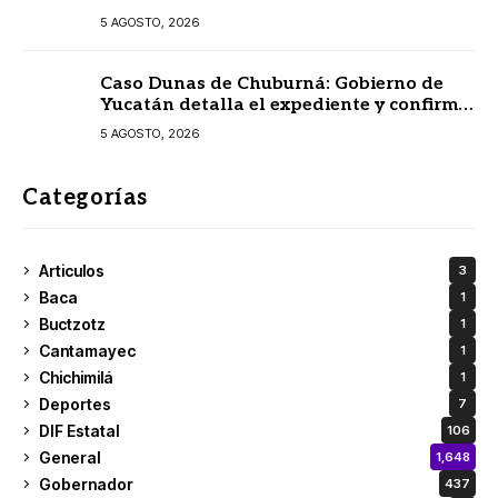
ingreso al 31 de agosto
5 AGOSTO, 2026
Caso Dunas de Chuburná: Gobierno de
Yucatán detalla el expediente y confirma
revisión de Semarnat y Profepa
5 AGOSTO, 2026
Categorías
Articulos
3
Baca
1
Buctzotz
1
Cantamayec
1
Chichimilá
1
Deportes
7
DIF Estatal
106
General
1,648
Gobernador
437