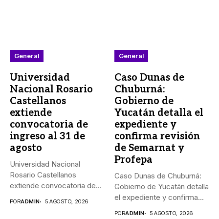
General
General
Universidad
Caso Dunas de
Nacional Rosario
Chuburná:
Castellanos
Gobierno de
extiende
Yucatán detalla el
convocatoria de
expediente y
ingreso al 31 de
confirma revisión
agosto
de Semarnat y
Profepa
Universidad Nacional
Rosario Castellanos
Caso Dunas de Chuburná:
extiende convocatoria de
Gobierno de Yucatán detalla
ingreso al 31 de agosto...
el expediente y confirma...
POR
ADMIN
5 AGOSTO, 2026
POR
ADMIN
5 AGOSTO, 2026