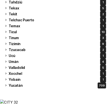
Tahdziú
1
Tekax
5
Tekit
2
Telchac Puerto
1
Temax
1
Ticul
10
Tinum
3
Tizimín
9
Tzucacab
2
Ucú
1
Umán
4
Valladolid
5
Xocchel
1
Yobain
1
Yucatán
709