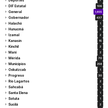
Deportes
7
DIF Estatal
106
General
1,655
Gobernador
437
Halachó
1
Hunucmá
3
Izamal
2
Kanasin
15
Kinchil
2
Maní
2
Mérida
70
Municipios
258
Oxkutzcab
1
Progreso
30
Río Lagartos
2
Sahcabá
1
Santa Elena
1
Sotuta
1
Sucilá
2