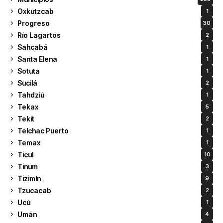
Oxkutzcab
1
Progreso
30
Río Lagartos
2
Sahcabá
1
Santa Elena
1
Sotuta
1
Sucilá
2
Tahdziú
1
Tekax
5
Tekit
2
Telchac Puerto
1
Temax
1
Ticul
10
Tinum
3
Tizimín
9
Tzucacab
2
Ucú
1
Umán
4