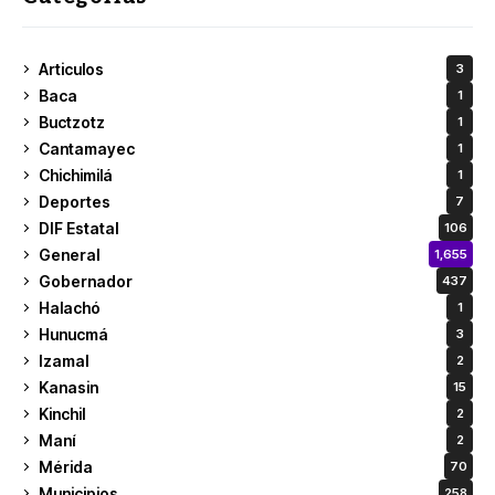
Articulos
3
Baca
1
Buctzotz
1
Cantamayec
1
Chichimilá
1
Deportes
7
DIF Estatal
106
General
1,655
Gobernador
437
Halachó
1
Hunucmá
3
Izamal
2
Kanasin
15
Kinchil
2
Maní
2
Mérida
70
Municipios
258