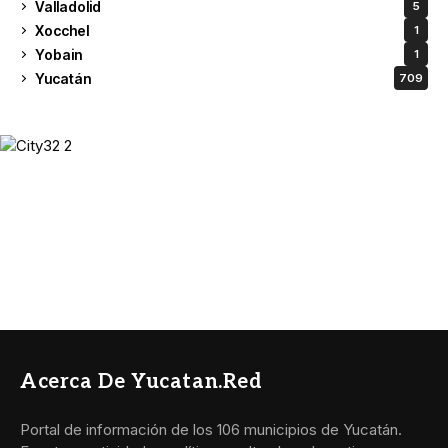
Valladolid
5
Xocchel
1
Yobain
1
Yucatán
709
Acerca De Yucatan.red
Portal de información de los 106 municipios de Yucatán.