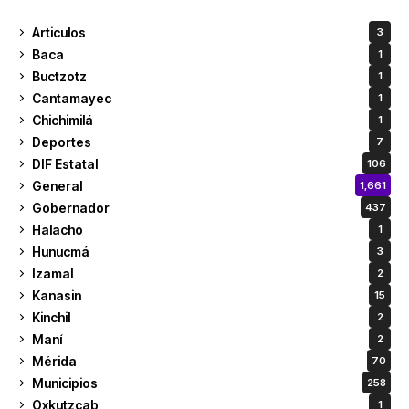
Articulos
3
Baca
1
Buctzotz
1
Cantamayec
1
Chichimilá
1
Deportes
7
DIF Estatal
106
General
1,661
Gobernador
437
Halachó
1
Hunucmá
3
Izamal
2
Kanasin
15
Kinchil
2
Maní
2
Mérida
70
Municipios
258
Oxkutzcab
1