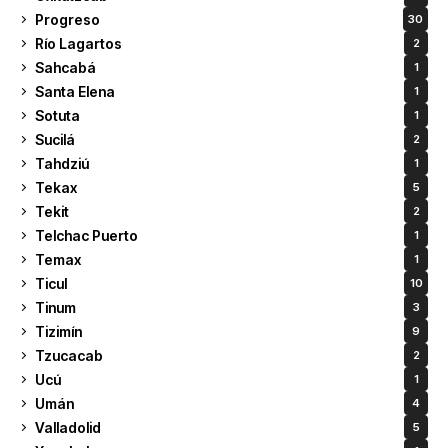
Progreso
30
Río Lagartos
2
Sahcabá
1
Santa Elena
1
Sotuta
1
Sucilá
2
Tahdziú
1
Tekax
5
Tekit
2
Telchac Puerto
1
Temax
1
Ticul
10
Tinum
3
Tizimín
9
Tzucacab
2
Ucú
1
Umán
4
Valladolid
5