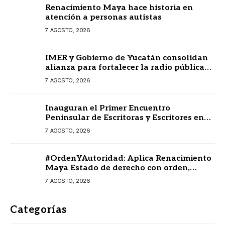
Renacimiento Maya hace historia en
atención a personas autistas
7 AGOSTO, 2026
IMER y Gobierno de Yucatán consolidan
alianza para fortalecer la radio pública
en beneficio de la ciudadanía
7 AGOSTO, 2026
Inauguran el Primer Encuentro
Peninsular de Escritoras y Escritores en
Lengua Maya 2026
7 AGOSTO, 2026
#OrdenYAutoridad: Aplica Renacimiento
Maya Estado de derecho con orden,
coordinación y saldo blanco
7 AGOSTO, 2026
Categorías