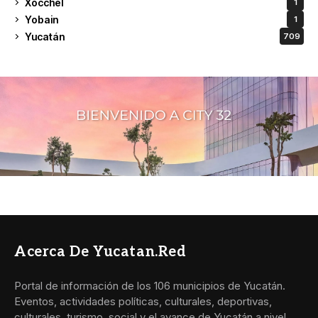
Xocchel
1
Yobain
1
Yucatán
709
Acerca De Yucatan.red
Portal de información de los 106 municipios de Yucatán.
Eventos, actividades políticas, culturales, deportivas,
culturales, turismo, social y el avance de Yucatán a nivel