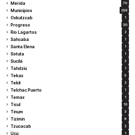
Mérida
70
Municipios
258
Oxkutzcab
1
Progreso
30
Río Lagartos
2
Sahcabá
1
Santa Elena
1
Sotuta
1
Sucilá
2
Tahdziú
1
Tekax
5
Tekit
2
Telchac Puerto
1
Temax
1
Ticul
10
Tinum
3
Tizimín
9
Tzucacab
2
Ucú
1