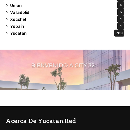
Umán
4
Valladolid
5
Xocchel
1
Yobain
1
Yucatán
709
Acerca De Yucatan.red