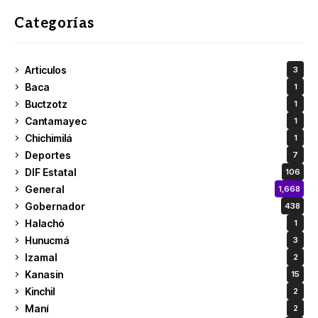
Categorías
Articulos
3
Baca
1
Buctzotz
1
Cantamayec
1
Chichimilá
1
Deportes
7
DIF Estatal
106
General
1,668
Gobernador
438
Halachó
1
Hunucmá
3
Izamal
2
Kanasin
15
Kinchil
2
Maní
2