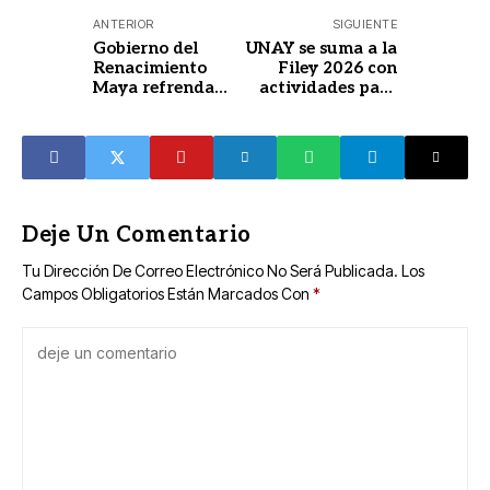
ANTERIOR
SIGUIENTE
Gobierno del
UNAY se suma a la
Renacimiento
Filey 2026 con
Maya refrenda
actividades para
compromiso con
públicos de todas
la igualdad y
las edades
dignidad de las
mujeres
Deje Un Comentario
Tu Dirección De Correo Electrónico No Será Publicada.
Los
Campos Obligatorios Están Marcados Con
*