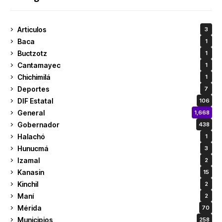
Articulos
3
Baca
1
Buctzotz
1
Cantamayec
1
Chichimilá
1
Deportes
7
DIF Estatal
106
General
1,668
Gobernador
438
Halachó
1
Hunucmá
3
Izamal
2
Kanasin
15
Kinchil
2
Maní
2
Mérida
70
Municipios
258