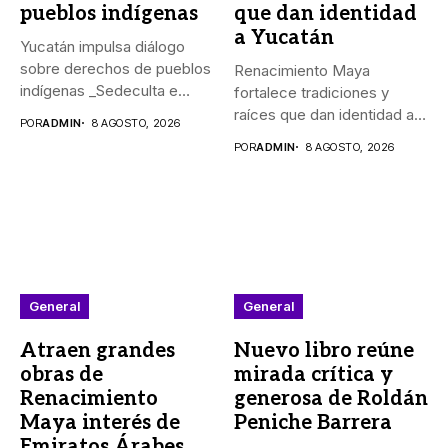
pueblos indígenas
que dan identidad
a Yucatán
Yucatán impulsa diálogo
sobre derechos de pueblos
Renacimiento Maya
indígenas _Sedeculta e
fortalece tradiciones y
Indemaya realizaron...
raíces que dan identidad a
POR
ADMIN
8 AGOSTO, 2026
Yucatán El...
POR
ADMIN
8 AGOSTO, 2026
General
General
Atraen grandes
Nuevo libro reúne
obras de
mirada crítica y
Renacimiento
generosa de Roldán
Maya interés de
Peniche Barrera
Emiratos Árabes