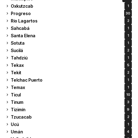
Oxkutzcab
1
Progreso
30
Río Lagartos
2
Sahcabá
1
Santa Elena
1
Sotuta
1
Sucilá
2
Tahdziú
1
Tekax
5
Tekit
2
Telchac Puerto
1
Temax
1
Ticul
10
Tinum
3
Tizimín
9
Tzucacab
2
Ucú
1
Umán
4