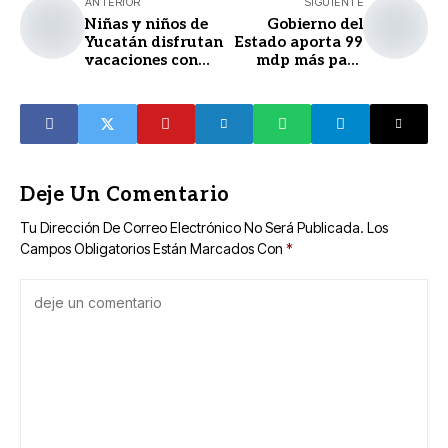
ANTERIOR
SIGUIENTE
Niñas y niños de
Gobierno del
Yucatán disfrutan
Estado aporta 99
vacaciones con
mdp más para
"Báaxal Paal
mantener en
Renacimiento
marcha el sistema
2025"
Va y Ven
Deje Un Comentario
Tu Dirección De Correo Electrónico No Será Publicada.
Los
Campos Obligatorios Están Marcados Con
*