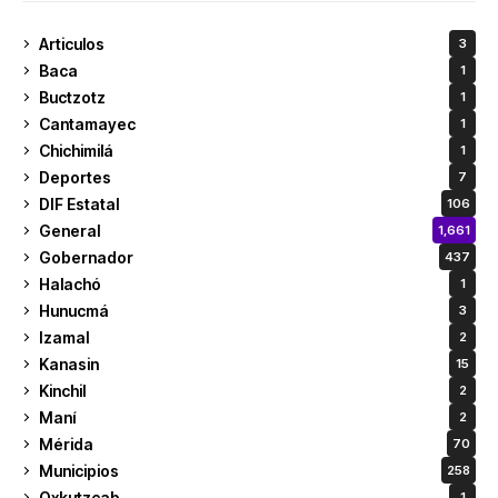
Articulos
3
Baca
1
Buctzotz
1
Cantamayec
1
Chichimilá
1
Deportes
7
DIF Estatal
106
General
1,661
Gobernador
437
Halachó
1
Hunucmá
3
Izamal
2
Kanasin
15
Kinchil
2
Maní
2
Mérida
70
Municipios
258
Oxkutzcab
1