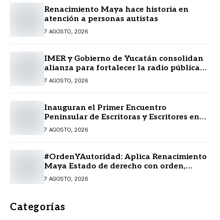
Renacimiento Maya hace historia en
atención a personas autistas
7 AGOSTO, 2026
IMER y Gobierno de Yucatán consolidan
alianza para fortalecer la radio pública
en beneficio de la ciudadanía
7 AGOSTO, 2026
Inauguran el Primer Encuentro
Peninsular de Escritoras y Escritores en
Lengua Maya 2026
7 AGOSTO, 2026
#OrdenYAutoridad: Aplica Renacimiento
Maya Estado de derecho con orden,
coordinación y saldo blanco
7 AGOSTO, 2026
Categorías