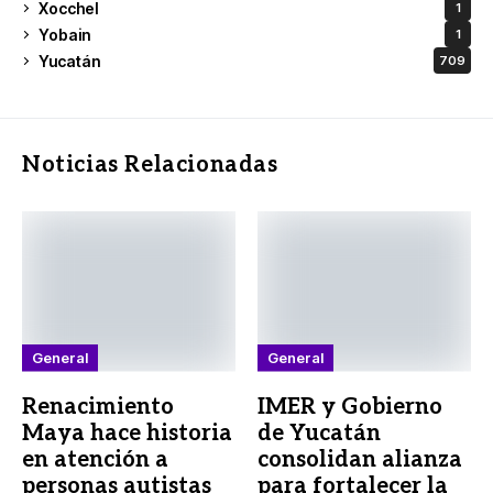
Xocchel
1
Yobain
1
Yucatán
709
Noticias Relacionadas
General
General
Renacimiento
IMER y Gobierno
Maya hace historia
de Yucatán
en atención a
consolidan alianza
personas autistas
para fortalecer la