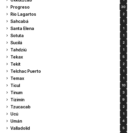
Progreso
30
Río Lagartos
2
Sahcabá
1
Santa Elena
1
Sotuta
1
Sucilá
2
Tahdziú
1
Tekax
5
Tekit
2
Telchac Puerto
1
Temax
1
Ticul
10
Tinum
3
Tizimín
9
Tzucacab
2
Ucú
1
Umán
4
Valladolid
5