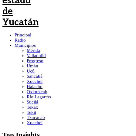
Principal
Radio
Municipios
Mérida
Valladolid
Progreso
Umán
Ucú
Sahcabá
Xocchel
Halachó
Oxkutzcab
Río Lagartos
Sucilá
Tekax
Tekit
Tzucacab
Xocchel
Top Insights