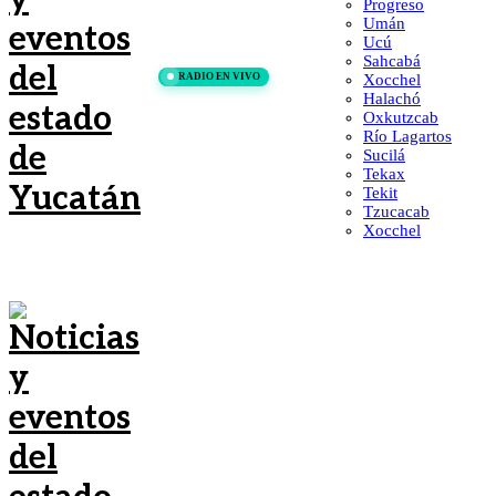
Progreso
Umán
Ucú
Sahcabá
RADIO EN VIVO
Xocchel
Halachó
Oxkutzcab
Río Lagartos
Sucilá
Tekax
Tekit
Tzucacab
Xocchel