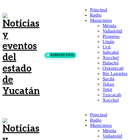
Principal
Radio
Municipios
Mérida
Valladolid
Progreso
Umán
Ucú
Sahcabá
RADIO EN VIVO
Xocchel
Halachó
Oxkutzcab
Río Lagartos
Sucilá
Tekax
Tekit
Tzucacab
Xocchel
Principal
Radio
Municipios
Mérida
Valladolid