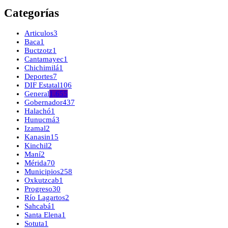
Categorías
Articulos
3
Baca
1
Buctzotz
1
Cantamayec
1
Chichimilá
1
Deportes
7
DIF Estatal
106
General
1,655
Gobernador
437
Halachó
1
Hunucmá
3
Izamal
2
Kanasin
15
Kinchil
2
Maní
2
Mérida
70
Municipios
258
Oxkutzcab
1
Progreso
30
Río Lagartos
2
Sahcabá
1
Santa Elena
1
Sotuta
1