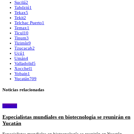
Sucilá
2
Tahdziú
1
Tekax
5
Tekit
2
Telchac Puerto
1
Temax
1
Ticul
10
Tinum
3
Tizimín
9
Tzucacab
2
Ucú
1
Umán
4
Valladolid
5
Xocchel
1
Yobain
1
Yucatán
709
Noticias relacionadas
General
Especialistas mundiales en biotecnología se reunirán en
Yucatán