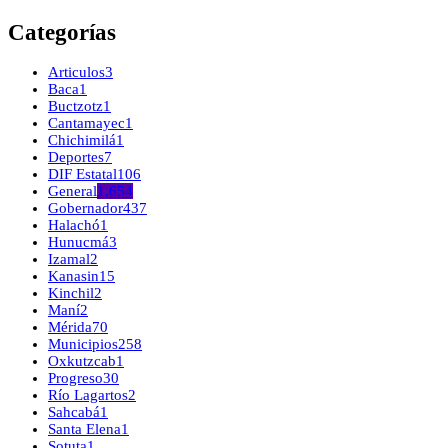
Categorías
Articulos
3
Baca
1
Buctzotz
1
Cantamayec
1
Chichimilá
1
Deportes
7
DIF Estatal
106
General
1,654
Gobernador
437
Halachó
1
Hunucmá
3
Izamal
2
Kanasin
15
Kinchil
2
Maní
2
Mérida
70
Municipios
258
Oxkutzcab
1
Progreso
30
Río Lagartos
2
Sahcabá
1
Santa Elena
1
Sotuta
1