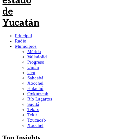
Principal
Radio
Municipios
Mérida
Valladolid
Progreso
Umán
Ucú
Sahcabá
Xocchel
Halachó
Oxkutzcab
Río Lagartos
Sucilá
Tekax
Tekit
Tzucacab
Xocchel
Top Insights