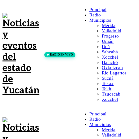
Principal
Radio
Municipios
Mérida
Valladolid
Progreso
Umán
Ucú
Sahcabá
RADIO EN VIVO
Xocchel
Halachó
Oxkutzcab
Río Lagartos
Sucilá
Tekax
Tekit
Tzucacab
Xocchel
Principal
Radio
Municipios
Mérida
Valladolid