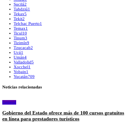
Sucilá
2
Tahdziú
1
Tekax
5
Tekit
2
Telchac Puerto
1
Temax
1
Ticul
10
Tinum
3
Tizimín
9
Tzucacab
2
Ucú
1
Umán
4
Valladolid
5
Xocchel
1
Yobain
1
Yucatán
709
Noticias relacionadas
General
Gobierno del Estado ofrece más de 100 cursos gratuitos
en línea para prestadores turísticos