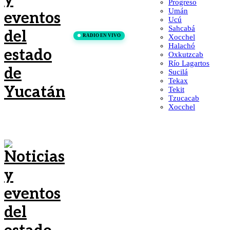
Progreso
Umán
Ucú
Sahcabá
RADIO EN VIVO
Xocchel
Halachó
Oxkutzcab
Río Lagartos
Sucilá
Tekax
Tekit
Tzucacab
Xocchel