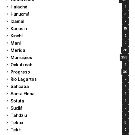
Halachó
1
Hunucmá
3
Izamal
2
Kanasin
15
Kinchil
2
Maní
2
Mérida
70
Municipios
258
Oxkutzcab
1
Progreso
30
Río Lagartos
2
Sahcabá
1
Santa Elena
1
Sotuta
1
Sucilá
2
Tahdziú
1
Tekax
5
Tekit
2