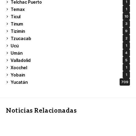
Telchac Puerto
1
Temax
1
Ticul
10
Tinum
3
Tizimín
9
Tzucacab
2
Ucú
1
Umán
4
Valladolid
5
Xocchel
1
Yobain
1
Yucatán
709
Noticias Relacionadas