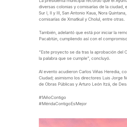
La presidenta municipal recordó que el Ayun
diversas colonias y comisarías de la ciudad,
Sur I, II y III, San Antonio Kaua, Nora Quintan
comisarías de Xmatkuil y Cholul, entre otras.
También, adelantó que está por iniciar la re
Pacabtún, cumpliendo así con el compromiso
“Este proyecto se da tras la aprobación del
la palabra que se cumple”, concluyó.
Al evento acudieron Carlos Viñas Heredia, co
Ciudad; asimismo los directores Luis Jorge M
de Obras Públicas y Arturo León Itzá, de Des
#1AñoContigo
#MéridaContigoEsMejor