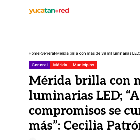
Home
General
Mérida brilla con más de 38 mil luminarias LED
Patrón
General
Mérida
Municipios
Mérida brilla con 
luminarias LED; “A
compromisos se cu
más”: Cecilia Patr