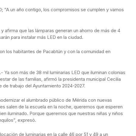
LED; “A un año contigo, los compromisos se cumplen y vamos
ún y afirma que las lámparas generan un ahorro de más de 4
arán para instalar más LED en la ciudad.
on los habitantes de Pacabtún y con la comunidad en
- Ya son más de 38 mil luminarias LED que iluminan colonias
tar de las familias, afirmó la presidenta municipal Cecilia
e de trabajo del Ayuntamiento 2024-2027.
dernizar el alumbrado público de Mérida con nuevas
enes salen de la escuela en la noche, queremos que esperen
bien iluminado. Porque queremos que nuestras niñas y niños
nquilos”, expresó.
ocación de luminarias en la calle 46 por 51 y 49 a un