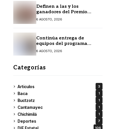
Definen a las y los
ganadores del Premio
Estatal de las Juventudes
6 AGOSTO, 2026
2026
Continúa entrega de
equipos del programa
Seguridad en el Mar
6 AGOSTO, 2026
Categorías
Articulos
3
Baca
1
Buctzotz
1
Cantamayec
1
Chichimilá
1
Deportes
7
DIF Estatal
106