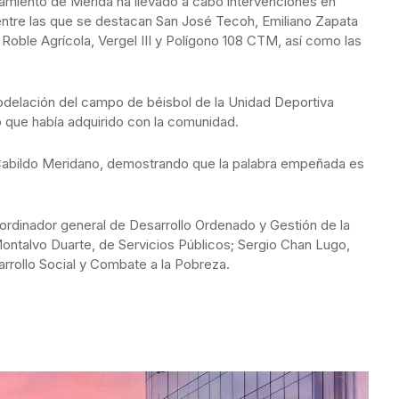
tamiento de Mérida ha llevado a cabo intervenciones en
 entre las que se destacan San José Tecoh, Emiliano Zapata
a, Roble Agrícola, Vergel III y Polígono 108 CTM, así como las
modelación del campo de béisbol de la Unidad Deportiva
 que había adquirido con la comunidad.
 Cabildo Meridano, demostrando que la palabra empeñada es
ordinador general de Desarrollo Ordenado y Gestión de la
ontalvo Duarte, de Servicios Públicos; Sergio Chan Lugo,
arrollo Social y Combate a la Pobreza.