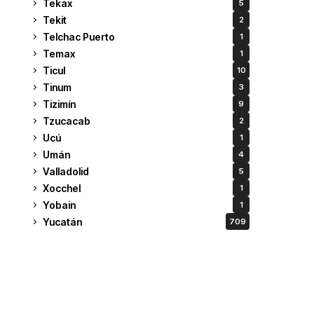
Tekax
5
Tekit
2
Telchac Puerto
1
Temax
1
Ticul
10
Tinum
3
Tizimín
9
Tzucacab
2
Ucú
1
Umán
4
Valladolid
5
Xocchel
1
Yobain
1
Yucatán
709