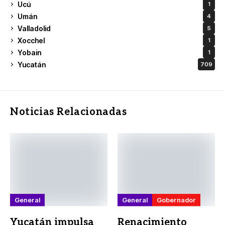
Ucú
1
Umán
4
Valladolid
5
Xocchel
1
Yobain
1
Yucatán
709
Noticias Relacionadas
General
General
Gobernador
Yucatán impulsa
Renacimiento