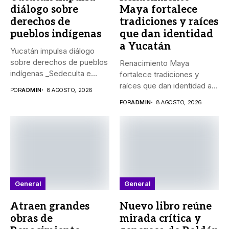
diálogo sobre
Maya fortalece
derechos de
tradiciones y raíces
pueblos indígenas
que dan identidad
a Yucatán
Yucatán impulsa diálogo
sobre derechos de pueblos
Renacimiento Maya
indígenas _Sedeculta e
fortalece tradiciones y
Indemaya realizaron...
raíces que dan identidad a
POR
ADMIN
8 AGOSTO, 2026
Yucatán El...
POR
ADMIN
8 AGOSTO, 2026
General
General
Atraen grandes
Nuevo libro reúne
obras de
mirada crítica y