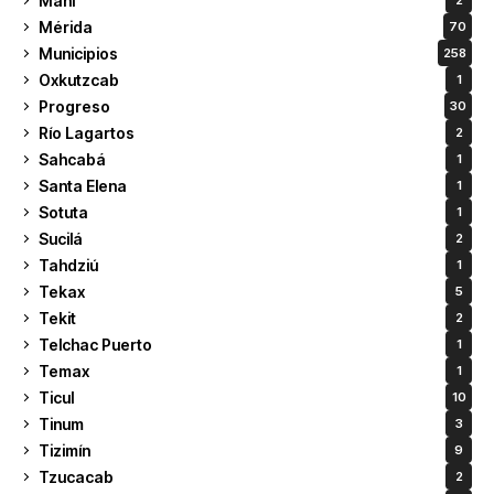
Maní
2
Mérida
70
Municipios
258
Oxkutzcab
1
Progreso
30
Río Lagartos
2
Sahcabá
1
Santa Elena
1
Sotuta
1
Sucilá
2
Tahdziú
1
Tekax
5
Tekit
2
Telchac Puerto
1
Temax
1
Ticul
10
Tinum
3
Tizimín
9
Tzucacab
2