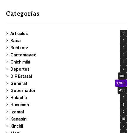
Categorías
Articulos
3
Baca
1
Buctzotz
1
Cantamayec
1
Chichimilá
1
Deportes
7
DIF Estatal
106
General
1,668
Gobernador
438
Halachó
1
Hunucmá
3
Izamal
2
Kanasin
15
Kinchil
2