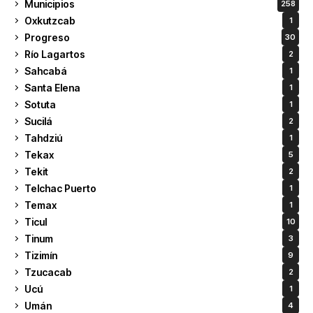
Municipios
258
Oxkutzcab
1
Progreso
30
Río Lagartos
2
Sahcabá
1
Santa Elena
1
Sotuta
1
Sucilá
2
Tahdziú
1
Tekax
5
Tekit
2
Telchac Puerto
1
Temax
1
Ticul
10
Tinum
3
Tizimín
9
Tzucacab
2
Ucú
1
Umán
4