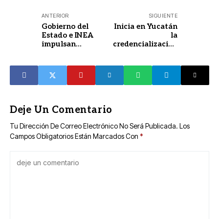
ANTERIOR
SIGUIENTE
Gobierno del
Inicia en Yucatán
Estado e INEA
la
impulsan
credencialización
estrategia para
del Servicio
alfabetizar a 7 mil
Universal de
personas en
Salud
Yucatán
Deje Un Comentario
Tu Dirección De Correo Electrónico No Será Publicada.
Los
Campos Obligatorios Están Marcados Con
*