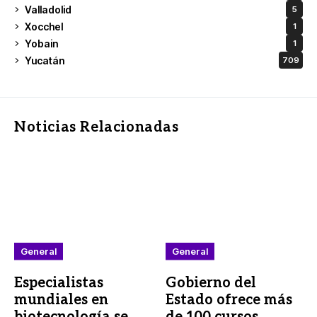
Valladolid
5
Xocchel
1
Yobain
1
Yucatán
709
Noticias Relacionadas
General
General
Especialistas
Gobierno del
mundiales en
Estado ofrece más
biotecnología se
de 100 cursos