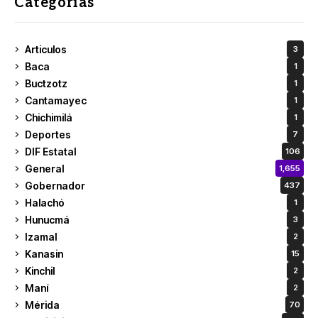
Categorías
Articulos
3
Baca
1
Buctzotz
1
Cantamayec
1
Chichimilá
1
Deportes
7
DIF Estatal
106
General
1,655
Gobernador
437
Halachó
1
Hunucmá
3
Izamal
2
Kanasin
15
Kinchil
2
Maní
2
Mérida
70