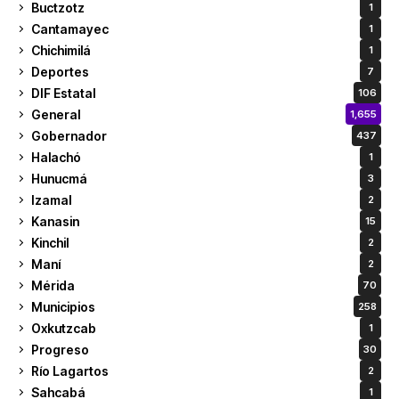
Buctzotz
1
Cantamayec
1
Chichimilá
1
Deportes
7
DIF Estatal
106
General
1,655
Gobernador
437
Halachó
1
Hunucmá
3
Izamal
2
Kanasin
15
Kinchil
2
Maní
2
Mérida
70
Municipios
258
Oxkutzcab
1
Progreso
30
Río Lagartos
2
Sahcabá
1