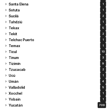
Santa Elena
1
Sotuta
1
Sucilá
2
Tahdziú
1
Tekax
5
Tekit
2
Telchac Puerto
1
Temax
1
Ticul
10
Tinum
3
Tizimín
9
Tzucacab
2
Ucú
1
Umán
4
Valladolid
5
Xocchel
1
Yobain
1
Yucatán
709