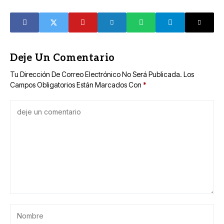
gratuita
creatividad y el
“Dibujando
capital humano
Sonrisas”
en Yucatán
Deje Un Comentario
Tu Dirección De Correo Electrónico No Será Publicada.
Los
Campos Obligatorios Están Marcados Con
*