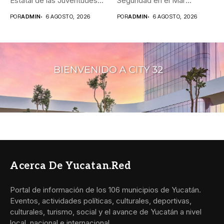
Estatal de las Juventudes...
Seguridad en el Mar
_Durante agosto,...
POR
ADMIN
6 AGOSTO, 2026
POR
ADMIN
6 AGOSTO, 2026
Acerca De Yucatan.red
Portal de información de los 106 municipios de Yucatán.
Eventos, actividades políticas, culturales, deportivas,
culturales, turismo, social y el avance de Yucatán a nivel
local, nacional e internacional.