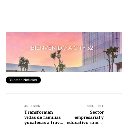
Yucatan Noticias
ANTERIOR
SIGUIENTE
Transforman
Sector
vidas de familias
empresarial y
yucatecas a través
educativo suman
de la jornada
esfuerzos por la