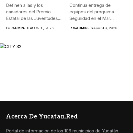
Definen a las y los
Continúa entrega de
ganadores del Premio
equipos del programa
Estatal de las Juventudes...
Seguridad en el Mar
_Durante agosto,...
POR
ADMIN
6 AGOSTO, 2026
POR
ADMIN
6 AGOSTO, 2026
Acerca De Yucatan.red
Portal de información de los 106 municipios de Yucatán.