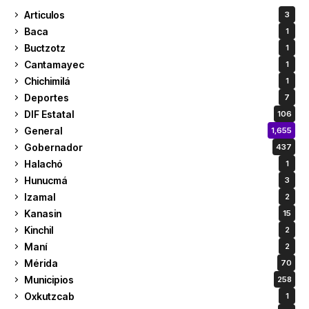
Articulos
3
Baca
1
Buctzotz
1
Cantamayec
1
Chichimilá
1
Deportes
7
DIF Estatal
106
General
1,655
Gobernador
437
Halachó
1
Hunucmá
3
Izamal
2
Kanasin
15
Kinchil
2
Maní
2
Mérida
70
Municipios
258
Oxkutzcab
1