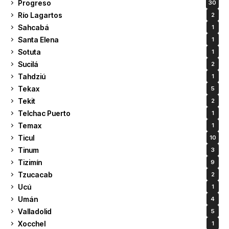
Progreso
30
Río Lagartos
2
Sahcabá
1
Santa Elena
1
Sotuta
1
Sucilá
2
Tahdziú
1
Tekax
5
Tekit
2
Telchac Puerto
1
Temax
1
Ticul
10
Tinum
3
Tizimín
9
Tzucacab
2
Ucú
1
Umán
4
Valladolid
5
Xocchel
1