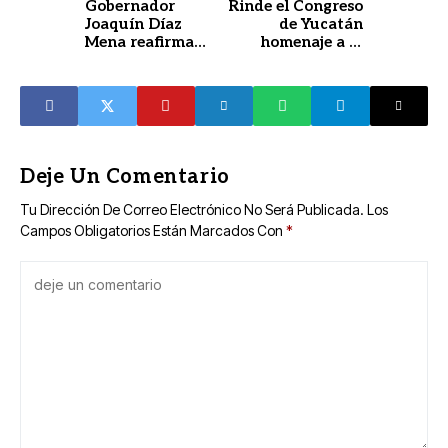
Gobernador
Rinde el Congreso
Joaquín Díaz
de Yucatán
Mena reafirma
homenaje a la
apoyo a
excelencia
productoras y
docente; la Mtra.
productores en
Silvia Sánchez
Mercado Renacer
Molina recibe
del Campo
máximo galardón.
Deje Un Comentario
Tu Dirección De Correo Electrónico No Será Publicada.
Los
Campos Obligatorios Están Marcados Con
*