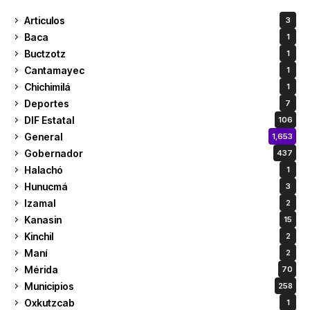
Articulos
3
Baca
1
Buctzotz
1
Cantamayec
1
Chichimilá
1
Deportes
7
DIF Estatal
106
General
1,653
Gobernador
437
Halachó
1
Hunucmá
3
Izamal
2
Kanasin
15
Kinchil
2
Maní
2
Mérida
70
Municipios
258
Oxkutzcab
1