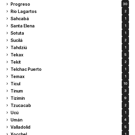
Progreso
30
Río Lagartos
2
Sahcabá
1
Santa Elena
1
Sotuta
1
Sucilá
2
Tahdziú
1
Tekax
5
Tekit
2
Telchac Puerto
1
Temax
1
Ticul
10
Tinum
3
Tizimín
9
Tzucacab
2
Ucú
1
Umán
4
Valladolid
5
Xocchel
1