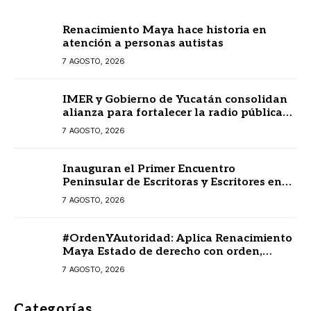
Renacimiento Maya hace historia en
atención a personas autistas
7 AGOSTO, 2026
IMER y Gobierno de Yucatán consolidan
alianza para fortalecer la radio pública
en beneficio de la ciudadanía
7 AGOSTO, 2026
Inauguran el Primer Encuentro
Peninsular de Escritoras y Escritores en
Lengua Maya 2026
7 AGOSTO, 2026
#OrdenYAutoridad: Aplica Renacimiento
Maya Estado de derecho con orden,
coordinación y saldo blanco
7 AGOSTO, 2026
Categorías