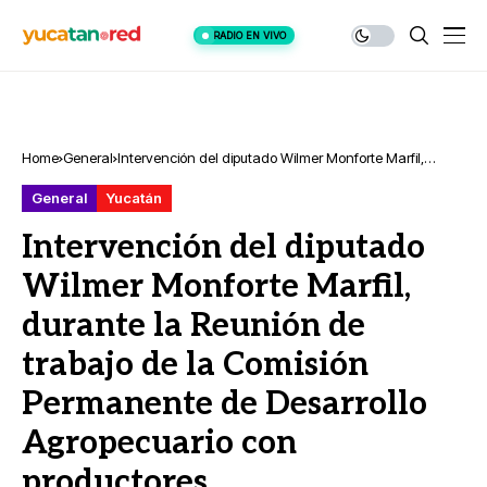
RADIO EN VIVO
Home
General
Intervención del diputado Wilmer Monforte Marfil,
durante la Reunión de trabajo de la Comisión
General
Yucatán
Permanente de Desarrollo Agropecuario con
productores
Intervención del diputado
Wilmer Monforte Marfil,
durante la Reunión de
trabajo de la Comisión
Permanente de Desarrollo
Agropecuario con
productores