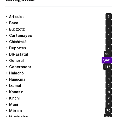
Articulos
3
Baca
1
Buctzotz
1
Cantamayec
1
Chichimilá
1
Deportes
7
DIF Estatal
106
General
1,661
Gobernador
437
Halachó
1
Hunucmá
3
Izamal
2
Kanasin
15
Kinchil
2
Maní
2
Mérida
70
Municipios
258