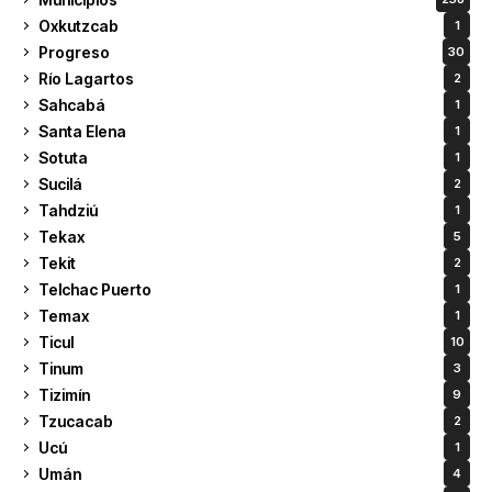
Oxkutzcab
1
Progreso
30
Río Lagartos
2
Sahcabá
1
Santa Elena
1
Sotuta
1
Sucilá
2
Tahdziú
1
Tekax
5
Tekit
2
Telchac Puerto
1
Temax
1
Ticul
10
Tinum
3
Tizimín
9
Tzucacab
2
Ucú
1
Umán
4