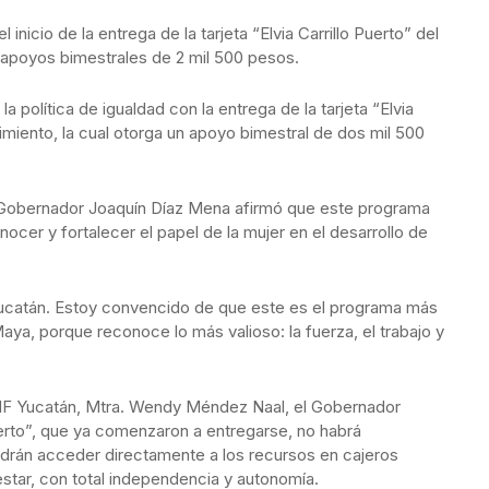
icio de la entrega de la tarjeta “Elvia Carrillo Puerto” del
apoyos bimestrales de 2 mil 500 pesos.
 política de igualdad con la entrega de la tarjeta “Elvia
imiento, la cual otorga un apoyo bimestral de dos mil 500
el Gobernador Joaquín Díaz Mena afirmó que este programa
nocer y fortalecer el papel de la mujer en el desarrollo de
ucatán. Estoy convencido de que este es el programa más
aya, porque reconoce lo más valioso: la fuerza, el trabajo y
DIF Yucatán, Mtra. Wendy Méndez Naal, el Gobernador
Puerto”, que ya comenzaron a entregarse, no habrá
podrán acceder directamente a los recursos en cajeros
estar, con total independencia y autonomía.