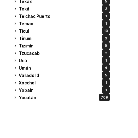
Tekax
5
Tekit
2
Telchac Puerto
1
Temax
1
Ticul
10
Tinum
3
Tizimín
9
Tzucacab
2
Ucú
1
Umán
4
Valladolid
5
Xocchel
1
Yobain
1
Yucatán
709