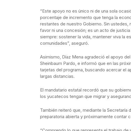
“Este apoyo no es único ni de una sola ocasi
porcentaje de incremento que tenga la econom
restantes de nuestro Gobierno. Sin ustedes, 
favor ni una concesión; es un acto de justici
siempre: sostener la vida, mantener viva la e
comunidades”, aseguró.
Asimismo, Díaz Mena agradeció el apoyo del 
Sheinbaum Pardo, e informó que en las próxi
tarjetas del programa, buscando acercar el ap
largas distancias.
El mandatario estatal recordó que su gobiern
los yucatecos tengan que migrar y asegurand
También reiteró que, mediante la Secretaría 
preparatoria abierta y próximamente contar con
“Comprendo lo que representa el trabajo de 