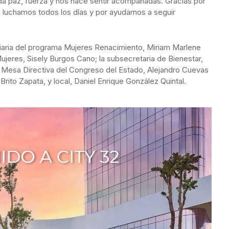
a paz, fuerza y nos hace sentir acompañadas. Gracias por
 luchamos todos los días y por ayudarnos a seguir
ciaria del programa Mujeres Renacimiento, Miriam Marlene
s Mujeres, Sisely Burgos Cano; la subsecretaria de Bienestar,
a Mesa Directiva del Congreso del Estado, Alejandro Cuevas
rito Zapata, y local, Daniel Enrique González Quintal.