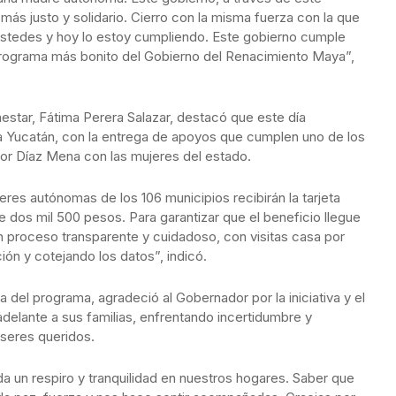
ás justo y solidario. Cierro con la misma fuerza con la que
ustedes y hoy lo estoy cumpliendo. Este gobierno cumple
l programa más bonito del Gobierno del Renacimiento Maya”,
enestar, Fátima Perera Salazar, destacó que este día
ra Yucatán, con la entrega de apoyos que cumplen uno de los
r Díaz Mena con las mujeres del estado.
res autónomas de los 106 municipios recibirán la tarjeta
de dos mil 500 pesos. Para garantizar que el beneficio llegue
n proceso transparente y cuidadoso, con visitas casa por
ión y cotejando los datos”, indicó.
a del programa, agradeció al Gobernador por la iniciativa y el
delante a sus familias, enfrentando incertidumbre y
 seres queridos.
 un respiro y tranquilidad en nuestros hogares. Saber que