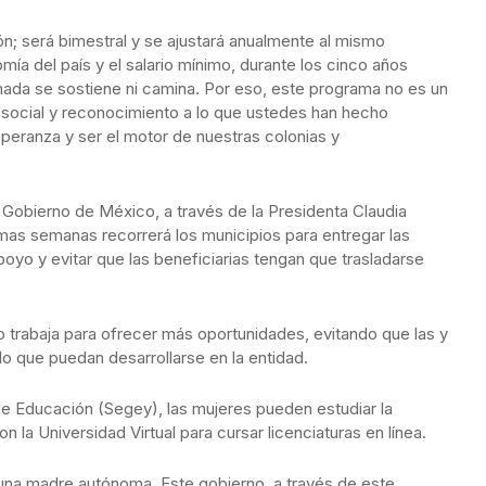
ón; será bimestral y se ajustará anualmente al mismo
ía del país y el salario mínimo, durante los cinco años
nada se sostiene ni camina. Por eso, este programa no es un
a social y reconocimiento a lo que ustedes han hecho
speranza y ser el motor de nuestras colonias y
Gobierno de México, a través de la Presidenta Claudia
mas semanas recorrerá los municipios para entregar las
oyo y evitar que las beneficiarias tengan que trasladarse
o trabaja para ofrecer más oportunidades, evitando que las y
o que puedan desarrollarse en la entidad.
de Educación (Segey), las mujeres pueden estudiar la
 la Universidad Virtual para cursar licenciaturas en línea.
una madre autónoma. Este gobierno, a través de este