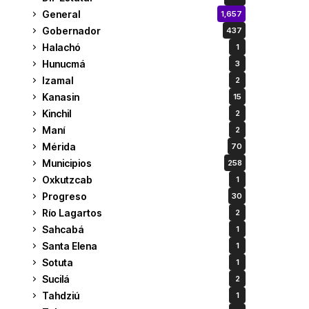
General
1,657
Gobernador
437
Halachó
1
Hunucmá
3
Izamal
2
Kanasin
15
Kinchil
2
Maní
2
Mérida
70
Municipios
258
Oxkutzcab
1
Progreso
30
Río Lagartos
2
Sahcabá
1
Santa Elena
1
Sotuta
1
Sucilá
2
Tahdziú
1