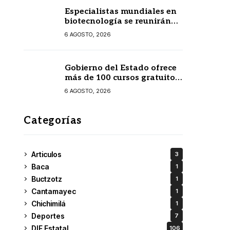
Especialistas mundiales en
biotecnología se reunirán
en Yucatán
6 AGOSTO, 2026
Gobierno del Estado ofrece
más de 100 cursos gratuitos
en línea para prestadores
6 AGOSTO, 2026
turísticos
Categorías
Articulos
3
Baca
1
Buctzotz
1
Cantamayec
1
Chichimilá
1
Deportes
7
DIF Estatal
106