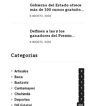
Gobierno del Estado ofrece
más de 100 cursos gratuitos
en línea para prestadores
6 AGOSTO, 2026
turísticos
Definen a las y los
ganadores del Premio
Estatal de las Juventudes
6 AGOSTO, 2026
2026
Categorías
Articulos
3
Baca
1
Buctzotz
1
Cantamayec
1
Chichimilá
1
Deportes
7
DIF Estatal
106