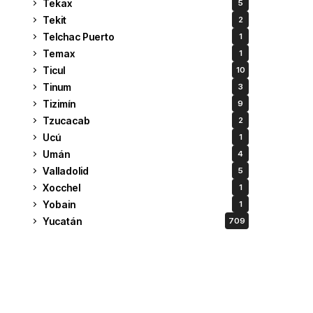
Tekax
5
Tekit
2
Telchac Puerto
1
Temax
1
Ticul
10
Tinum
3
Tizimín
9
Tzucacab
2
Ucú
1
Umán
4
Valladolid
5
Xocchel
1
Yobain
1
Yucatán
709