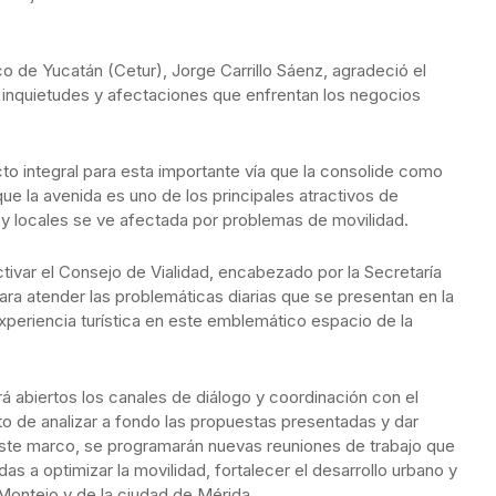
co de Yucatán (Cetur), Jorge Carrillo Sáenz, agradeció el
 inquietudes y afectaciones que enfrentan los negocios
to integral para esta importante vía que la consolide como
que la avenida es uno de los principales atractivos de
s y locales se ve afectada por problemas de movilidad.
tivar el Consejo de Vialidad, encabezado por la Secretaría
a atender las problemáticas diarias que se presentan en la
 experiencia turística en este emblemático espacio de la
 abiertos los canales de diálogo y coordinación con el
to de analizar a fondo las propuestas presentadas y dar
ste marco, se programarán nuevas reuniones de trabajo que
das a optimizar la movilidad, fortalecer el desarrollo urbano y
 Montejo y de la ciudad de Mérida.