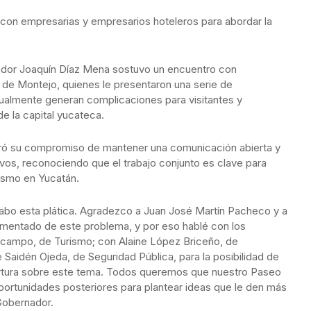
con empresarias y empresarios hoteleros para abordar la
rnador Joaquín Díaz Mena sostuvo un encuentro con
 de Montejo, quienes le presentaron una serie de
tualmente generan complicaciones para visitantes y
e la capital yucateca.
iteró su compromiso de mantener una comunicación abierta y
vos, reconociendo que el trabajo conjunto es clave para
rismo en Yucatán.
bo esta plática. Agradezco a Juan José Martín Pacheco y a
mentado de este problema, y por eso hablé con los
 Ocampo, de Turismo; con Alaine López Briceño, de
pe Saidén Ojeda, de Seguridad Pública, para la posibilidad de
ertura sobre este tema. Todos queremos que nuestro Paseo
oportunidades posteriores para plantear ideas que le den más
 Gobernador.