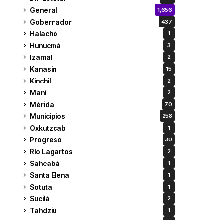
General
1,656
Gobernador
437
Halachó
1
Hunucmá
3
Izamal
2
Kanasin
15
Kinchil
2
Maní
2
Mérida
70
Municipios
258
Oxkutzcab
1
Progreso
30
Río Lagartos
2
Sahcabá
1
Santa Elena
1
Sotuta
1
Sucilá
2
Tahdziú
1