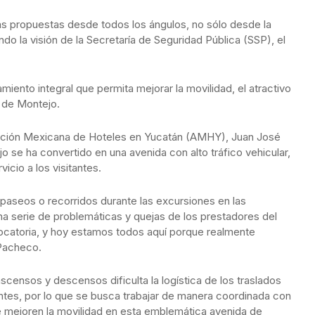
las propuestas desde todos los ángulos, no sólo desde la
do la visión de la Secretaría de Seguridad Pública (SSP), el
eamiento integral que permita mejorar la movilidad, el atractivo
o de Montejo.
ciación Mexicana de Hoteles en Yucatán (AMHY), Juan José
se ha convertido en una avenida con alto tráfico vehicular,
icio a los visitantes.
 paseos o recorridos durante las excursiones en las
a serie de problemáticas y quejas de los prestadores del
vocatoria, y hoy estamos todos aquí porque realmente
Pacheco.
censos y descensos dificulta la logística de los traslados
itantes, por lo que se busca trabajar de manera coordinada con
e mejoren la movilidad en esta emblemática avenida de