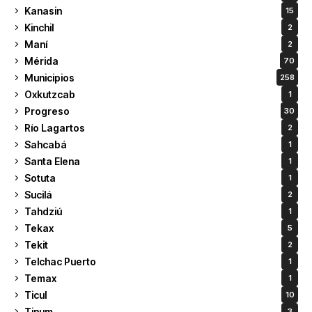
Kanasin
15
Kinchil
2
Maní
2
Mérida
70
Municipios
258
Oxkutzcab
1
Progreso
30
Río Lagartos
2
Sahcabá
1
Santa Elena
1
Sotuta
1
Sucilá
2
Tahdziú
1
Tekax
5
Tekit
2
Telchac Puerto
1
Temax
1
Ticul
10
Tinum
3