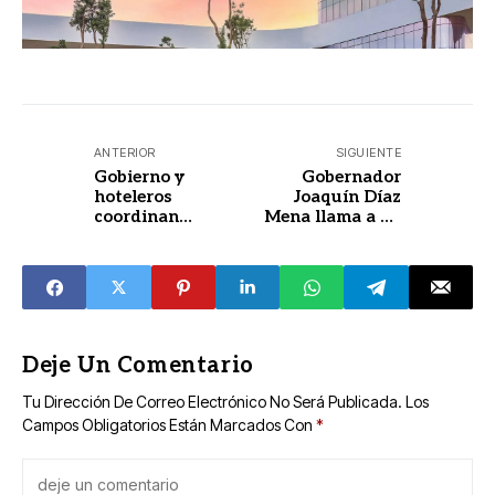
ANTERIOR
SIGUIENTE
Gobierno y
Gobernador
hoteleros
Joaquín Díaz
coordinan
Mena llama a no
acciones para
bajar la guardia
optimizar
ante temporada
vialidad en Paseo
de ciclones
de Montejo
Deje Un Comentario
Tu Dirección De Correo Electrónico No Será Publicada.
Los
Campos Obligatorios Están Marcados Con
*