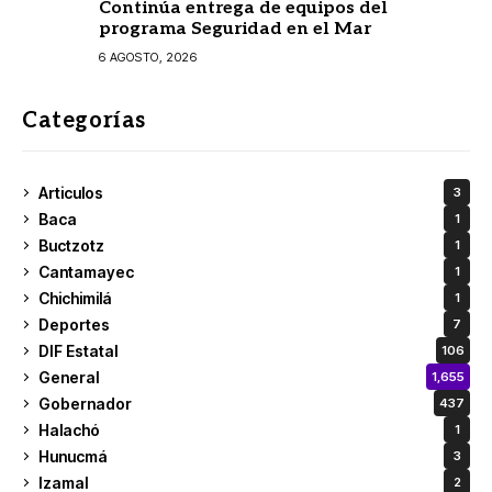
Continúa entrega de equipos del
programa Seguridad en el Mar
6 AGOSTO, 2026
Categorías
Articulos
3
Baca
1
Buctzotz
1
Cantamayec
1
Chichimilá
1
Deportes
7
DIF Estatal
106
General
1,655
Gobernador
437
Halachó
1
Hunucmá
3
Izamal
2