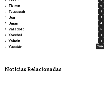
Tizimín
9
Tzucacab
2
Ucú
1
Umán
4
Valladolid
5
Xocchel
1
Yobain
1
Yucatán
709
Noticias Relacionadas