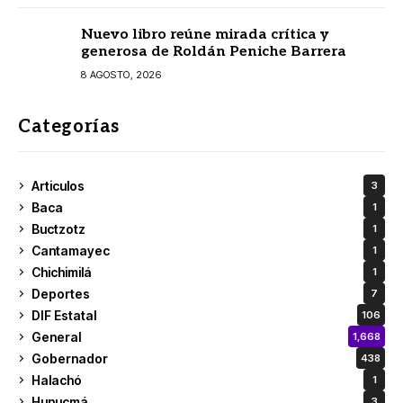
Nuevo libro reúne mirada crítica y
generosa de Roldán Peniche Barrera
8 AGOSTO, 2026
Categorías
Articulos
3
Baca
1
Buctzotz
1
Cantamayec
1
Chichimilá
1
Deportes
7
DIF Estatal
106
General
1,668
Gobernador
438
Halachó
1
Hunucmá
3