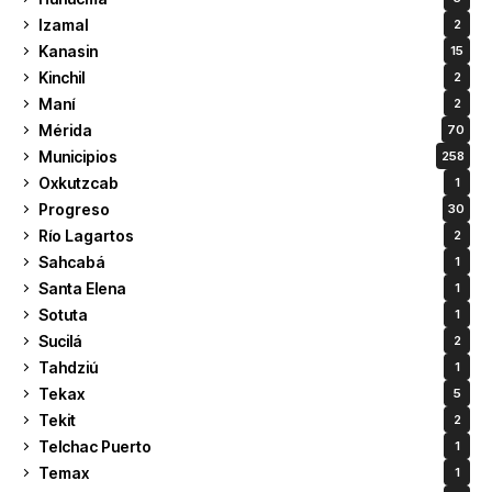
Izamal
2
Kanasin
15
Kinchil
2
Maní
2
Mérida
70
Municipios
258
Oxkutzcab
1
Progreso
30
Río Lagartos
2
Sahcabá
1
Santa Elena
1
Sotuta
1
Sucilá
2
Tahdziú
1
Tekax
5
Tekit
2
Telchac Puerto
1
Temax
1