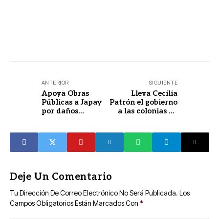
ANTERIOR
SIGUIENTE
Apoya Obras
Lleva Cecilia
Públicas a Japay
Patrón el gobierno
por daños
a las colonias de
causados a una
Mérida
tubería en
Pensiones
Deje Un Comentario
Tu Dirección De Correo Electrónico No Será Publicada.
Los
Campos Obligatorios Están Marcados Con
*