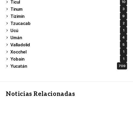
Ticul
10
Tinum
3
Tizimín
9
Tzucacab
2
Ucú
1
Umán
4
Valladolid
5
Xocchel
1
Yobain
1
Yucatán
709
Noticias Relacionadas