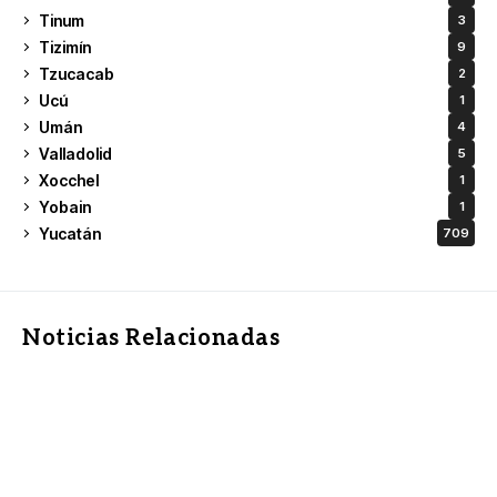
Tinum
3
Tizimín
9
Tzucacab
2
Ucú
1
Umán
4
Valladolid
5
Xocchel
1
Yobain
1
Yucatán
709
Noticias Relacionadas