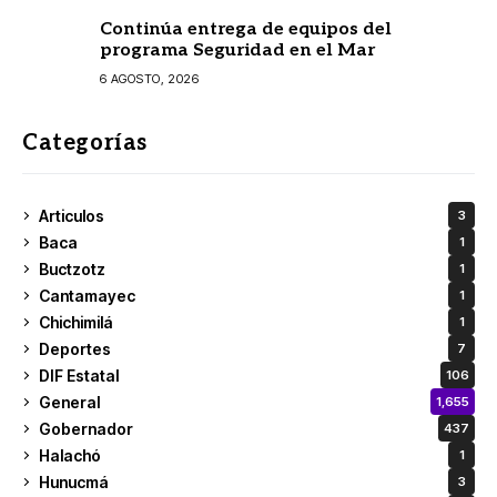
Continúa entrega de equipos del
programa Seguridad en el Mar
6 AGOSTO, 2026
Categorías
Articulos
3
Baca
1
Buctzotz
1
Cantamayec
1
Chichimilá
1
Deportes
7
DIF Estatal
106
General
1,655
Gobernador
437
Halachó
1
Hunucmá
3