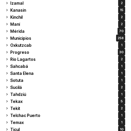
Izamal
2
Kanasin
15
Kinchil
2
Maní
2
Mérida
70
Municipios
258
Oxkutzcab
1
Progreso
30
Río Lagartos
2
Sahcabá
1
Santa Elena
1
Sotuta
1
Sucilá
2
Tahdziú
1
Tekax
5
Tekit
2
Telchac Puerto
1
Temax
1
Ticul
10